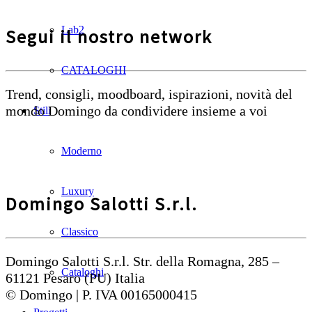
Lab2
Segui il nostro network
CATALOGHI
Trend, consigli, moodboard, ispirazioni, novità del
mondo Domingo da condividere insieme a voi
Stili
Moderno
Luxury
Domingo Salotti S.r.l.
Classico
Domingo Salotti S.r.l. Str. della Romagna, 285 –
Cataloghi
61121 Pesaro (PU) Italia
© Domingo | P. IVA 00165000415