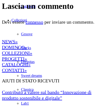
Lascia un commento
Cataloghi
Collezioni
Devi essere
connesso
per inviare un commento.
Groove
NEWS»
DOMINGO»
Tracks
COLLEZIONI»
PROGETTI»
Divinitas
CATALOGHI»
CONTATTI»
Sweet dreams
AIUTI DI STATO RICEVUTI
Classico
Contributo a valere sul bando “Innovazione di
prodotto sostenibile e digitale”
Lab1