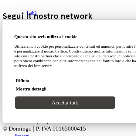
Lab2
Segui il nostro network
CATALOGHI
Questo sito web utilizza i cookie
Trend, consigli, moodboard, ispirazioni, novità del
Utilizziamo i cookie per personalizzare contenuti ed annunci, per fornire 
mondo Domingo da condividere insieme a voi
Stili
e per analizzare il nostro traffico. Condividiamo inoltre informazioni sul m
sito con i nostri partner che si occupano di analisi dei dati web, pubblicità
potrebbero combinarle con altre informazioni che hai fornito loro o che h
Moderno
utilizzo dei loro servizi.
Rifiuta
Luxury
Domingo Salotti S.r.l.
Mostra dettagli
Classico
Accetta tutti
Domingo Salotti S.r.l. Str. della Romagna, 285 –
Cataloghi
61121 Pesaro (PU) Italia
© Domingo | P. IVA 00165000415