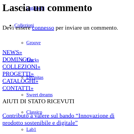
Lascia un commento
Cataloghi
Collezioni
Devi essere
connesso
per inviare un commento.
Groove
NEWS»
DOMINGO»
Tracks
COLLEZIONI»
PROGETTI»
Divinitas
CATALOGHI»
CONTATTI»
Sweet dreams
AIUTI DI STATO RICEVUTI
Classico
Contributo a valere sul bando “Innovazione di
prodotto sostenibile e digitale”
Lab1