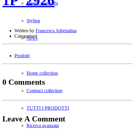
1P_2926
Divani ignifughi
Styling
Written by
Francesca Adrenalina
Categorised
News
Prodotti
Home collection
0 Comments
Contract collection
TUTTI I PRODOTTI
Leave A Comment
Ricerca avanzata