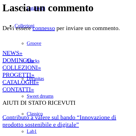
Lascia un commento
Cataloghi
Collezioni
Devi essere
connesso
per inviare un commento.
Groove
NEWS»
DOMINGO»
Tracks
COLLEZIONI»
PROGETTI»
Divinitas
CATALOGHI»
CONTATTI»
Sweet dreams
AIUTI DI STATO RICEVUTI
Classico
Contributo a valere sul bando “Innovazione di
prodotto sostenibile e digitale”
Lab1