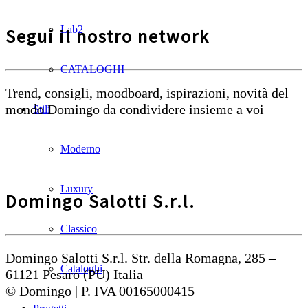
Lab2
Segui il nostro network
CATALOGHI
Trend, consigli, moodboard, ispirazioni, novità del
mondo Domingo da condividere insieme a voi
Stili
Moderno
Luxury
Domingo Salotti S.r.l.
Classico
Domingo Salotti S.r.l. Str. della Romagna, 285 –
Cataloghi
61121 Pesaro (PU) Italia
© Domingo | P. IVA 00165000415