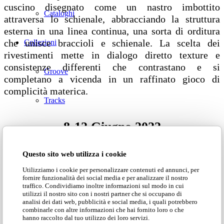
cuscino disegnato come un nastro imbottito
Cataloghi
attraversa lo schienale, abbracciando la struttura
esterna in una linea continua, una sorta di orditura
che unisce braccioli e schienale. La scelta dei
Collezioni
rivestimenti mette in dialogo diretto texture e
consistenze differenti che contrastano e si
Groove
completano a vicenda in un raffinato gioco di
complicità materica.
Tracks
8-12 Giugno 2022
Divinitas
Questo sito web utilizza i cookie
Sweet dreams
presso
Utilizziamo i cookie per personalizzare contenuti ed annunci, per
fornire funzionalità dei social media e per analizzare il nostro
CANVAS & CO via M. Camperio 4b
traffico. Condividiamo inoltre informazioni sul modo in cui
Classico
utilizzi il nostro sito con i nostri partner che si occupano di
Milano
analisi dei dati web, pubblicità e social media, i quali potrebbero
combinarle con altre informazioni che hai fornito loro o che
Zona 5 vie
Lab1
hanno raccolto dal tuo utilizzo dei loro servizi.