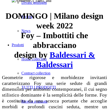
Divani ignifughi
DOMINGO | Milano design
Styling
week 2022
News
Foy – Imbottiti che
abbracciano
Prodotti
design by
Baldessari &
Home collection
Baldessari
Contract collection
Geometrie rigorose e morbidezze invitanti
caratterizzano Foy una serie sedute di grandi
TUTTI I PRODOTTI
dimensioni per ambienti contemporanei, il cui segno
stilistico dominante è la semplicità delle forme. Foy
è costituita da una scocca portante che accoglie
Ricerca avanzata
morbidi e profondi cuscini seduta, mentre un