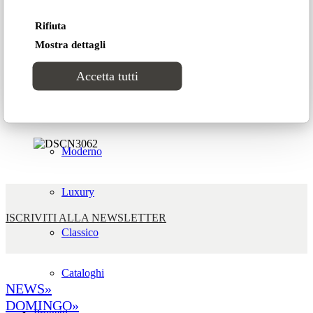
Rifiuta
Lab2
Apertura
Mostra dettagli
8/6 h.14-20
9-12/6 h.11-20
CATALOGHI
Accetta tutti
Incontro con i designer / cocktail
Stili
10/6 h.19.00
Moderno
Luxury
ISCRIVITI ALLA NEWSLETTER
Classico
Cataloghi
NEWS»
DOMINGO»