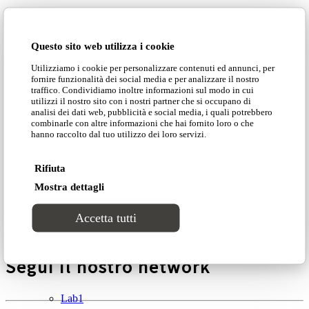
Cataloghi
NEWS»
Questo sito web utilizza i cookie
DOMINGO»
Collezioni
Utilizziamo i cookie per personalizzare contenuti ed annunci, per
COLLEZIONI»
fornire funzionalità dei social media e per analizzare il nostro
PROGETTI»
traffico. Condividiamo inoltre informazioni sul modo in cui
Groove
utilizzi il nostro sito con i nostri partner che si occupano di
CATALOGHI»
analisi dei dati web, pubblicità e social media, i quali potrebbero
CONTATTI»
combinarle con altre informazioni che hai fornito loro o che
hanno raccolto dal tuo utilizzo dei loro servizi.
Tracks
AIUTI DI STATO RICEVUTI
Rifiuta
Divinitas
Contributo a valere sul bando “Innovazione di
Mostra dettagli
prodotto sostenibile e digitale”
Accetta tutti
Sweet dreams
Classico
Segui il nostro network
Lab1