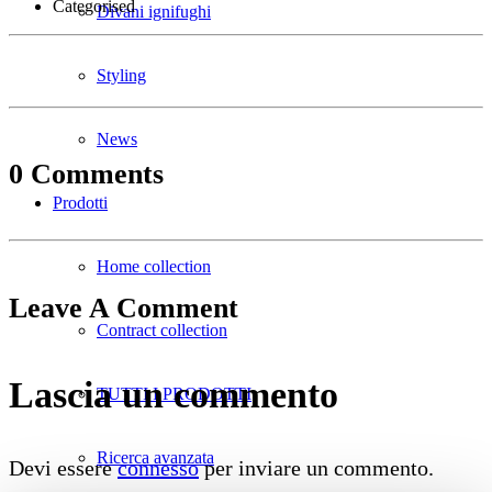
Categorised
Divani ignifughi
Styling
News
0 Comments
Prodotti
Home collection
Leave A Comment
Contract collection
Lascia un commento
TUTTI I PRODOTTI
Ricerca avanzata
Devi essere
connesso
per inviare un commento.