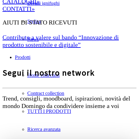
CATALOGHI»
Divani ignifughi
CONTATTI»
Styling
AIUTI DI STATO RICEVUTI
Contributo a valere sul bando “Innovazione di
News
prodotto sostenibile e digitale”
Prodotti
Segui il nostro network
Home collection
Contract collection
Trend, consigli, moodboard, ispirazioni, novità del
mondo Domingo da condividere insieme a voi
TUTTI I PRODOTTI
Ricerca avanzata