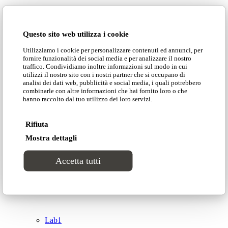
Domingo Salotti S.r.l.
Cataloghi
Questo sito web utilizza i cookie
Collezioni
Utilizziamo i cookie per personalizzare contenuti ed annunci, per
Domingo Salotti S.r.l. Str. della Romagna, 285 –
fornire funzionalità dei social media e per analizzare il nostro
61121 Pesaro (PU) Italia
traffico. Condividiamo inoltre informazioni sul modo in cui
Groove
utilizzi il nostro sito con i nostri partner che si occupano di
© Domingo | P. IVA 00165000415
analisi dei dati web, pubblicità e social media, i quali potrebbero
combinarle con altre informazioni che hai fornito loro o che
hanno raccolto dal tuo utilizzo dei loro servizi.
Privacy Policy
Tracks
Cookie Policy
Rifiuta
Divinitas
Mostra dettagli
Accetta tutti
Sweet dreams
Top
Classico
Lab1