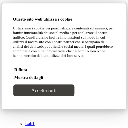
Domingo Salotti S.r.l.
Cataloghi
Questo sito web utilizza i cookie
Collezioni
Utilizziamo i cookie per personalizzare contenuti ed annunci, per
Domingo Salotti S.r.l. Str. della Romagna, 285 –
fornire funzionalità dei social media e per analizzare il nostro
61121 Pesaro (PU) Italia
traffico. Condividiamo inoltre informazioni sul modo in cui
Groove
utilizzi il nostro sito con i nostri partner che si occupano di
© Domingo | P. IVA 00165000415
analisi dei dati web, pubblicità e social media, i quali potrebbero
combinarle con altre informazioni che hai fornito loro o che
hanno raccolto dal tuo utilizzo dei loro servizi.
Privacy Policy
Tracks
Cookie Policy
Rifiuta
Divinitas
Mostra dettagli
Accetta tutti
Sweet dreams
Top
Classico
Lab1