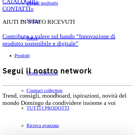
CATALOGHI»
Divani ignifughi
CONTATTI»
Styling
AIUTI DI STATO RICEVUTI
Contributo a valere sul bando “Innovazione di
News
prodotto sostenibile e digitale”
Prodotti
Segui il nostro network
Home collection
Contract collection
Trend, consigli, moodboard, ispirazioni, novità del
mondo Domingo da condividere insieme a voi
TUTTI I PRODOTTI
Ricerca avanzata