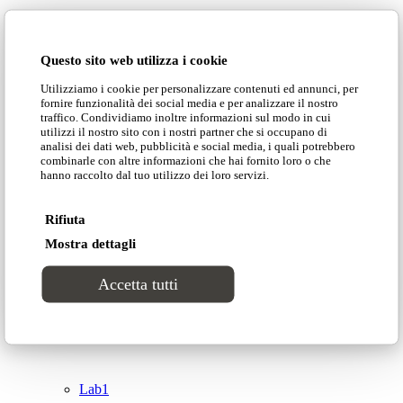
Domingo Salotti S.r.l.
Cataloghi
Questo sito web utilizza i cookie
Collezioni
Utilizziamo i cookie per personalizzare contenuti ed annunci, per
Domingo Salotti S.r.l. Str. della Romagna, 285 –
fornire funzionalità dei social media e per analizzare il nostro
61121 Pesaro (PU) Italia
traffico. Condividiamo inoltre informazioni sul modo in cui
Groove
utilizzi il nostro sito con i nostri partner che si occupano di
© Domingo | P. IVA 00165000415
analisi dei dati web, pubblicità e social media, i quali potrebbero
combinarle con altre informazioni che hai fornito loro o che
hanno raccolto dal tuo utilizzo dei loro servizi.
Privacy Policy
Tracks
Cookie Policy
Rifiuta
Divinitas
Mostra dettagli
Accetta tutti
Sweet dreams
Top
Classico
Lab1