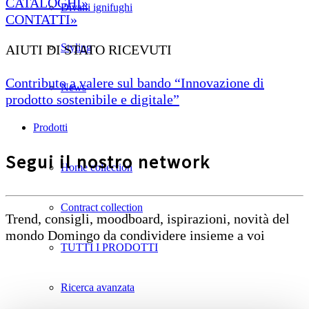
CATALOGHI»
Divani ignifughi
CONTATTI»
Styling
AIUTI DI STATO RICEVUTI
Contributo a valere sul bando “Innovazione di
News
prodotto sostenibile e digitale”
Prodotti
Segui il nostro network
Home collection
Contract collection
Trend, consigli, moodboard, ispirazioni, novità del
mondo Domingo da condividere insieme a voi
TUTTI I PRODOTTI
Ricerca avanzata