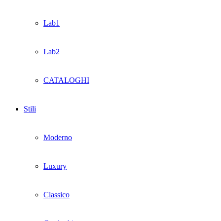
Lab1
Lab2
CATALOGHI
Stili
Moderno
Luxury
Classico