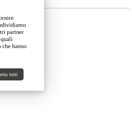
ornire
ondividiamo
tri partner
 quali
o che hanno
tta tutti