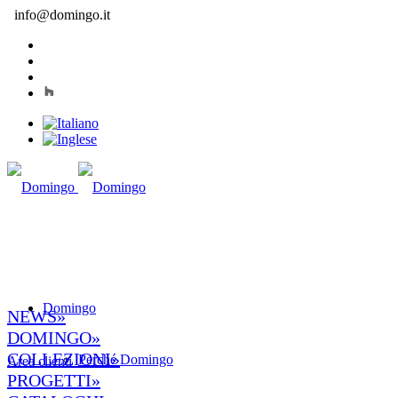
info@domingo.it
Domingo
NEWS»
DOMINGO»
COLLEZIONI»
Perché Domingo
Area clienti
PROGETTI»