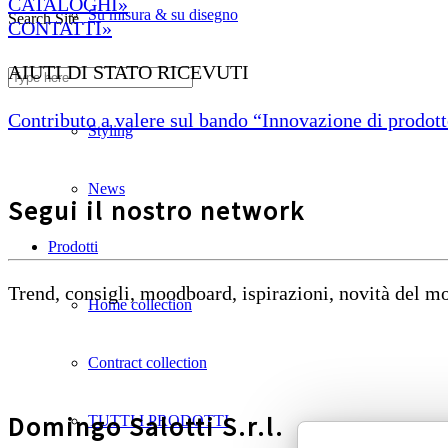
CATALOGHI»
Su misura & su disegno
Search Site
CONTATTI»
AIUTI DI STATO RICEVUTI
Divani ignifughi
Contributo a valere sul bando “Innovazione di prodotto
Styling
News
Segui il nostro network
Prodotti
Trend, consigli, moodboard, ispirazioni, novità del 
Home collection
Contract collection
Domingo Salotti S.r.l.
TUTTI I PRODOTTI