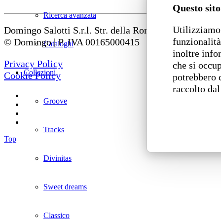
Questo sito
Ricerca avanzata
Utilizziamo 
Domingo Salotti S.r.l. Str. della Romagna, 285 – 6112
funzionalità
© Domingo | P. IVA 00165000415
Cataloghi
inoltre info
Privacy Policy
che si occup
Collezioni
Cookie Policy
potrebbero 
raccolto dal
Groove
Tracks
Top
Divinitas
Sweet dreams
Classico