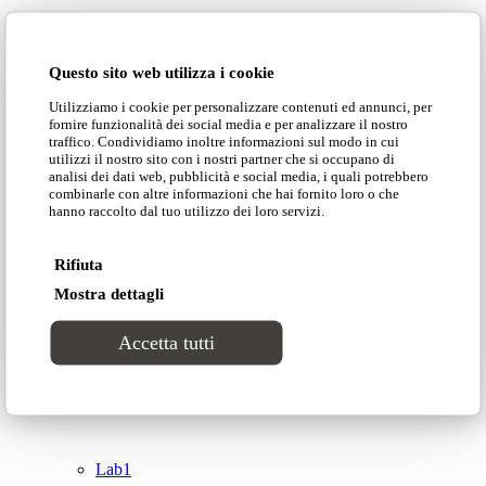
Domingo Salotti S.r.l.
Cataloghi
Questo sito web utilizza i cookie
Collezioni
Utilizziamo i cookie per personalizzare contenuti ed annunci, per
Domingo Salotti S.r.l. Str. della Romagna, 285 –
fornire funzionalità dei social media e per analizzare il nostro
61121 Pesaro (PU) Italia
traffico. Condividiamo inoltre informazioni sul modo in cui
Groove
utilizzi il nostro sito con i nostri partner che si occupano di
© Domingo | P. IVA 00165000415
analisi dei dati web, pubblicità e social media, i quali potrebbero
combinarle con altre informazioni che hai fornito loro o che
hanno raccolto dal tuo utilizzo dei loro servizi.
Privacy Policy
Tracks
Cookie Policy
Rifiuta
Divinitas
Mostra dettagli
Accetta tutti
Sweet dreams
Top
Classico
Lab1