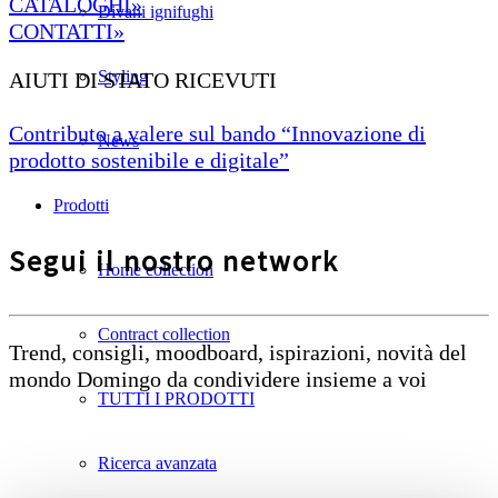
CATALOGHI»
Divani ignifughi
CONTATTI»
Styling
AIUTI DI STATO RICEVUTI
Contributo a valere sul bando “Innovazione di
News
prodotto sostenibile e digitale”
Prodotti
Segui il nostro network
Home collection
Contract collection
Trend, consigli, moodboard, ispirazioni, novità del
mondo Domingo da condividere insieme a voi
TUTTI I PRODOTTI
Ricerca avanzata