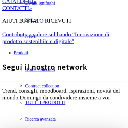
CATALOGHI»
Divani ignifughi
CONTATTI»
Styling
AIUTI DI STATO RICEVUTI
Contributo a valere sul bando “Innovazione di
News
prodotto sostenibile e digitale”
Prodotti
Segui il nostro network
Home collection
Contract collection
Trend, consigli, moodboard, ispirazioni, novità del
mondo Domingo da condividere insieme a voi
TUTTI I PRODOTTI
Ricerca avanzata