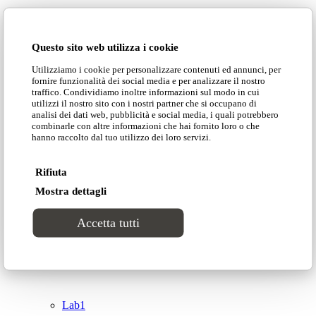
Domingo Salotti S.r.l.
Cataloghi
Questo sito web utilizza i cookie
Collezioni
Utilizziamo i cookie per personalizzare contenuti ed annunci, per
Domingo Salotti S.r.l. Str. della Romagna, 285 –
fornire funzionalità dei social media e per analizzare il nostro
61121 Pesaro (PU) Italia
traffico. Condividiamo inoltre informazioni sul modo in cui
Groove
utilizzi il nostro sito con i nostri partner che si occupano di
© Domingo | P. IVA 00165000415
analisi dei dati web, pubblicità e social media, i quali potrebbero
combinarle con altre informazioni che hai fornito loro o che
hanno raccolto dal tuo utilizzo dei loro servizi.
Privacy Policy
Tracks
Cookie Policy
Rifiuta
Divinitas
Mostra dettagli
Accetta tutti
Sweet dreams
Top
Classico
Lab1