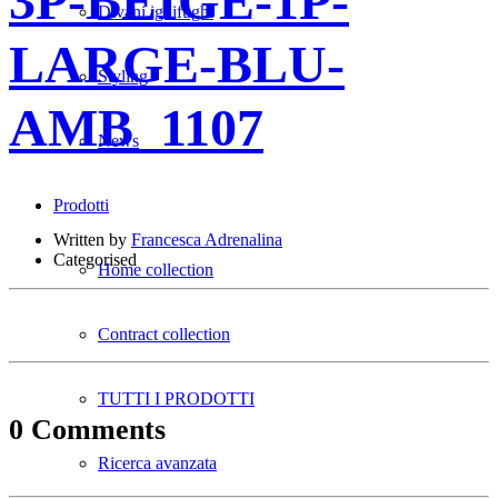
3P-BEIGE-1P-
Divani ignifughi
LARGE-BLU-
Styling
AMB_1107
News
Prodotti
Written by
Francesca Adrenalina
Categorised
Home collection
Contract collection
TUTTI I PRODOTTI
0 Comments
Ricerca avanzata