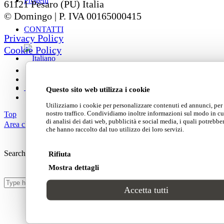
Progetti
61121 Pesaro (PU) Italia
© Domingo | P. IVA 00165000415
CONTATTI
Privacy Policy
Cookie Policy
Questo sito web utilizza i cookie
Utilizziamo i cookie per personalizzare contenuti ed annunci, per f
nostro traffico. Condividiamo inoltre informazioni sul modo in cui 
Top
di analisi dei dati web, pubblicità e social media, i quali potrebb
Area clienti
che hanno raccolto dal tuo utilizzo dei loro servizi.
Search Site
Rifiuta
Mostra dettagli
Accetta tutti