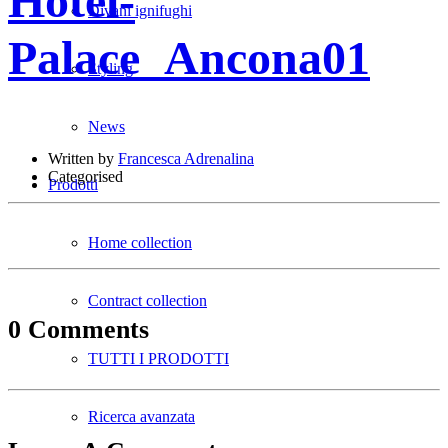
Hotel-
Divani ignifughi
Palace_Ancona01
Styling
News
Written by
Francesca Adrenalina
Categorised
Prodotti
Home collection
Contract collection
0 Comments
TUTTI I PRODOTTI
Ricerca avanzata