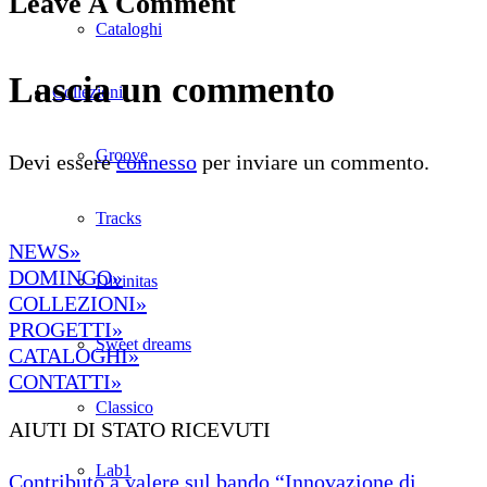
Leave A Comment
Cataloghi
Lascia un commento
Collezioni
Groove
Devi essere
connesso
per inviare un commento.
Tracks
NEWS»
DOMINGO»
Divinitas
COLLEZIONI»
PROGETTI»
Sweet dreams
CATALOGHI»
CONTATTI»
Classico
AIUTI DI STATO RICEVUTI
Lab1
Contributo a valere sul bando “Innovazione di