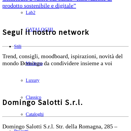
prodotto sostenibile e digitale”
Lab2
CATALOGHI
Segui il nostro network
Stili
Trend, consigli, moodboard, ispirazioni, novità del
mondo Domingo da condividere insieme a voi
Moderno
Luxury
Classico
Domingo Salotti S.r.l.
Cataloghi
Domingo Salotti S.r.l. Str. della Romagna, 285 –