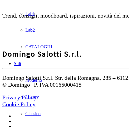
Lab1
Trend, consigli, moodboard, ispirazioni, novità del 
Lab2
CATALOGHI
Domingo Salotti S.r.l.
Stili
Domingo Salotti S.r.l. Str. della Romagna, 285 – 6112
Moderno
© Domingo | P. IVA 00165000415
Privacy Policy
Luxury
Cookie Policy
Classico