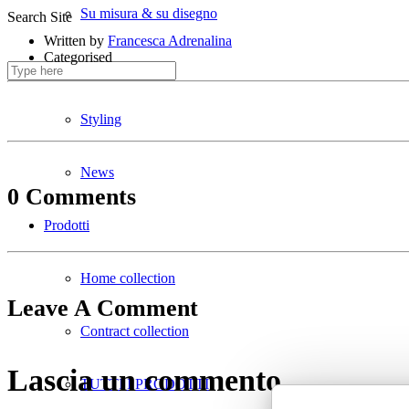
Su misura & su disegno
Search Site
Written by
Francesca Adrenalina
Categorised
Divani ignifughi
Styling
News
0 Comments
Prodotti
Home collection
Leave A Comment
Contract collection
Lascia un commento
TUTTI I PRODOTTI