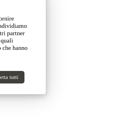
ornire
ondividiamo
tri partner
 quali
o che hanno
tta tutti