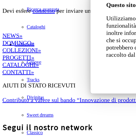
Questo sito
Ricerca avanzata
Devi essere
connesso
per inviare un commento.
Utilizziamo 
funzionalità
Cataloghi
inoltre info
NEWS»
che si occup
DOMINGO»
Collezioni
potrebbero 
COLLEZIONI»
raccolto dal
PROGETTI»
Groove
CATALOGHI»
CONTATTI»
Tracks
AIUTI DI STATO RICEVUTI
Divinitas
Contributo a valere sul bando “Innovazione di prodotto
Sweet dreams
Segui il nostro network
Classico