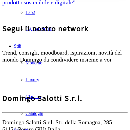
prodotto sostenibile e digitale”
Lab2
Segui il nostro network
CATALOGHI
Stili
Trend, consigli, moodboard, ispirazioni, novità del
mondo Domingo da condividere insieme a voi
Moderno
Luxury
Domingo Salotti S.r.l.
Classico
Cataloghi
Domingo Salotti S.r.l. Str. della Romagna, 285 –
61121 Pesaro (PU) Italia