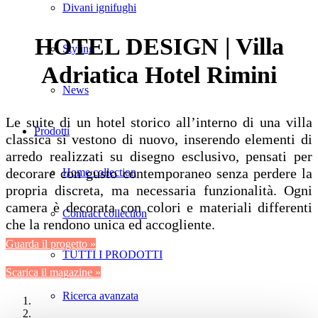
Divani ignifughi
HOTEL DESIGN | Villa
Styling
Adriatica Hotel Rimini
News
Le suite di un hotel storico all’interno di una villa
Prodotti
classica si vestono di nuovo, inserendo elementi di
arredo realizzati su disegno esclusivo, pensati per
decorare con gusto contemporaneo senza perdere la
Home collection
propria discreta, ma necessaria funzionalità. Ogni
camera è decorata con colori e materiali differenti
Contract collection
che la rendono unica ed accogliente.
Guarda il progetto »
TUTTI I PRODOTTI
Scarica il magazine »
Ricerca avanzata