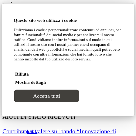
Cataloghi
Questo sito web utilizza i cookie
Collezioni
Utilizziamo i cookie per personalizzare contenuti ed annunci, per
fornire funzionalità dei social media e per analizzare il nostro
traffico. Condividiamo inoltre informazioni sul modo in cui
Groove
utilizzi il nostro sito con i nostri partner che si occupano di
analisi dei dati web, pubblicità e social media, i quali potrebbero
combinarle con altre informazioni che hai fornito loro o che
hanno raccolto dal tuo utilizzo dei loro servizi.
Tracks
NEWS»
DOMINGO»
Rifiuta
Divinitas
COLLEZIONI»
Mostra dettagli
PROGETTI»
CATALOGHI»
Accetta tutti
Sweet dreams
CONTATTI»
Classico
AIUTI DI STATO RICEVUTI
Contributo a valere sul bando “Innovazione di
Lab1