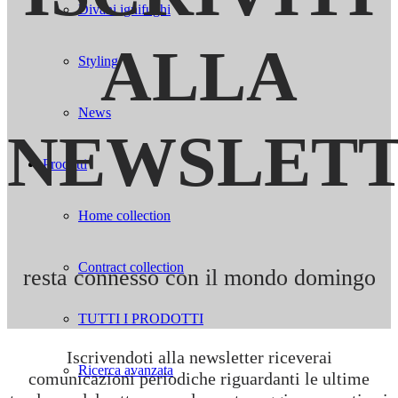
Divani ignifughi
ALLA
Styling
News
NEWSLET
Prodotti
Home collection
Contract collection
resta connesso con il mondo domingo
TUTTI I PRODOTTI
Iscrivendoti alla newsletter riceverai
Ricerca avanzata
comunicazioni periodiche riguardanti le ultime