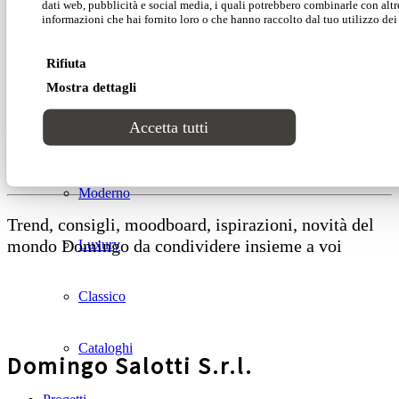
AIUTI DI STATO RICEVUTI
dati web, pubblicità e social media, i quali potrebbero combinarle con altr
informazioni che hai fornito loro o che hanno raccolto dal tuo utilizzo dei 
Lab2
Contributo a valere sul bando “Innovazione di
Rifiuta
prodotto sostenibile e digitale”
Mostra dettagli
CATALOGHI
Accetta tutti
Stili
Segui il nostro network
Moderno
Trend, consigli, moodboard, ispirazioni, novità del
mondo Domingo da condividere insieme a voi
Luxury
Classico
Cataloghi
Domingo Salotti S.r.l.