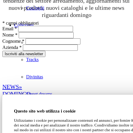
tendenze del settore arredamento, aggiornamenti sui
nuovi prodotti, nuovi cataloghi e le ultime news
Cataloghi
riguardanti domingo
*
campi obbligatori
Collezioni
Email
*
Nome
*
Cognome
*
Groove
Azienda
*
Tracks
Divinitas
NEWS»
DOMINGO»
Sweet dreams
COLLEZIONI»
PROGETTI»
Questo sito web utilizza i cookie
Classico
CATALOGHI»
Utilizziamo i cookie per personalizzare contenuti ed annunci, per fornire 
CONTATTI»
dei social media e per analizzare il nostro traffico. Condividiamo inoltre 
Lab1
sul modo in cui utilizzi il nostro sito con i nostri partner che si occupano d