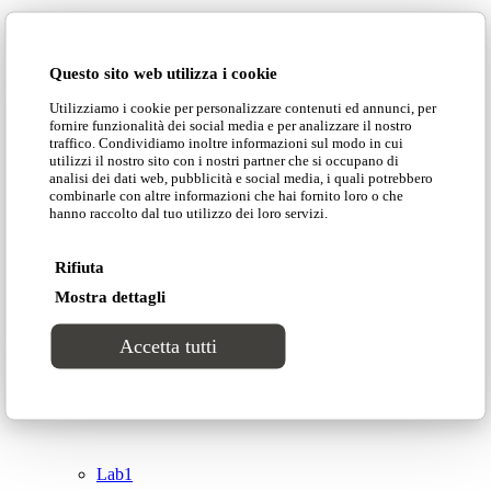
Domingo Salotti S.r.l.
Cataloghi
Questo sito web utilizza i cookie
Collezioni
Utilizziamo i cookie per personalizzare contenuti ed annunci, per
Domingo Salotti S.r.l. Str. della Romagna, 285 –
fornire funzionalità dei social media e per analizzare il nostro
61121 Pesaro (PU) Italia
traffico. Condividiamo inoltre informazioni sul modo in cui
Groove
utilizzi il nostro sito con i nostri partner che si occupano di
© Domingo | P. IVA 00165000415
analisi dei dati web, pubblicità e social media, i quali potrebbero
combinarle con altre informazioni che hai fornito loro o che
hanno raccolto dal tuo utilizzo dei loro servizi.
Privacy Policy
Tracks
Cookie Policy
Rifiuta
Divinitas
Mostra dettagli
Accetta tutti
Sweet dreams
Top
Classico
Lab1