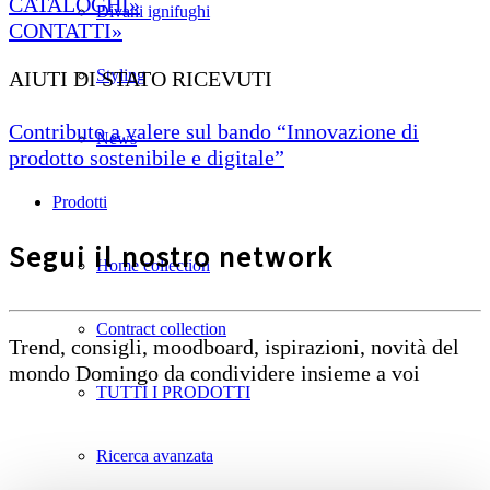
CATALOGHI»
Divani ignifughi
CONTATTI»
Styling
AIUTI DI STATO RICEVUTI
Contributo a valere sul bando “Innovazione di
News
prodotto sostenibile e digitale”
Prodotti
Segui il nostro network
Home collection
Contract collection
Trend, consigli, moodboard, ispirazioni, novità del
mondo Domingo da condividere insieme a voi
TUTTI I PRODOTTI
Ricerca avanzata