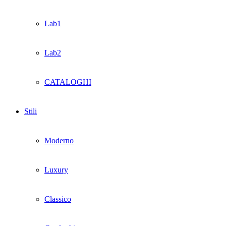
Lab1
Lab2
CATALOGHI
Stili
Moderno
Luxury
Classico