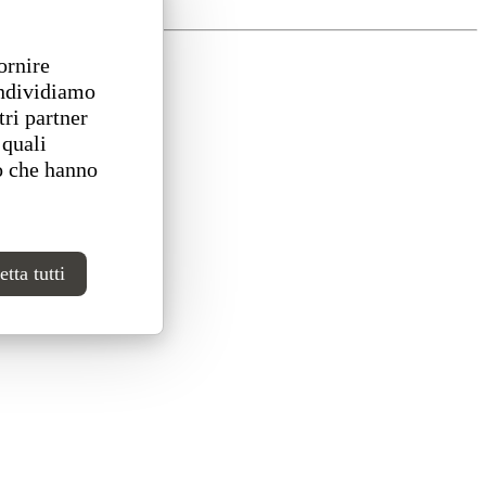
ornire
ondividiamo
tri partner
 quali
o che hanno
tta tutti