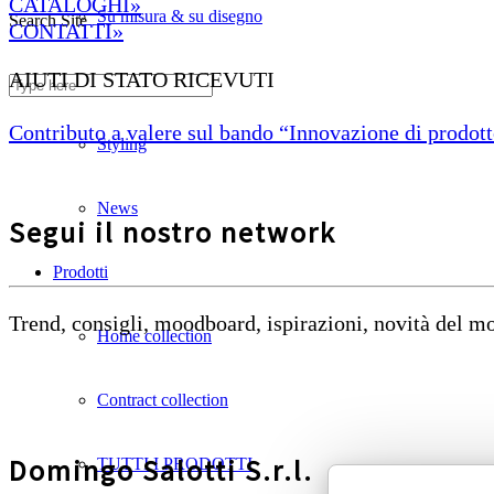
CATALOGHI»
Su misura & su disegno
Search Site
CONTATTI»
AIUTI DI STATO RICEVUTI
Divani ignifughi
Contributo a valere sul bando “Innovazione di prodotto
Styling
News
Segui il nostro network
Prodotti
Trend, consigli, moodboard, ispirazioni, novità del 
Home collection
Contract collection
Domingo Salotti S.r.l.
TUTTI I PRODOTTI