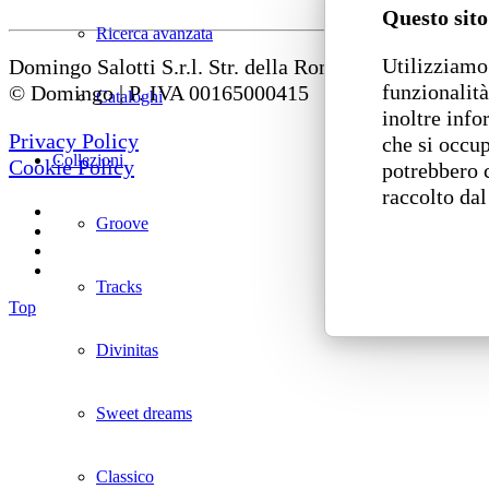
Questo sito
Ricerca avanzata
Utilizziamo 
Domingo Salotti S.r.l. Str. della Romagna, 285 – 6112
funzionalità
© Domingo | P. IVA 00165000415
Cataloghi
inoltre info
Privacy Policy
che si occup
Collezioni
Cookie Policy
potrebbero 
raccolto dal
Groove
Tracks
Top
Divinitas
Sweet dreams
Classico