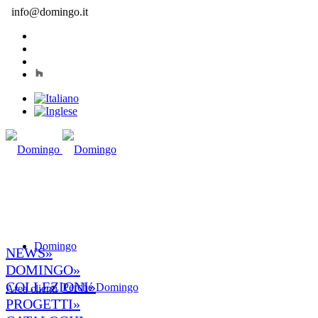
info@domingo.it
Domingo
NEWS»
DOMINGO»
COLLEZIONI»
Perché Domingo
Area clienti
PROGETTI»