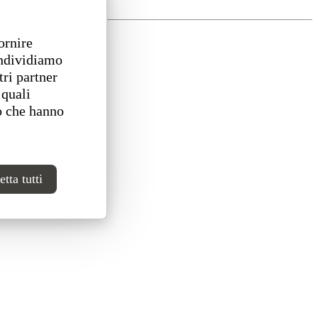
ornire
ondividiamo
tri partner
 quali
o che hanno
tta tutti