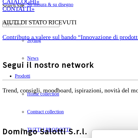
CATALOGHI»
Su misura & su disegno
Search Site
CONTATTI»
AIUTI DI STATO RICEVUTI
Divani ignifughi
Contributo a valere sul bando “Innovazione di prodotto
Styling
News
Segui il nostro network
Prodotti
Trend, consigli, moodboard, ispirazioni, novità del 
Home collection
Contract collection
Domingo Salotti S.r.l.
TUTTI I PRODOTTI