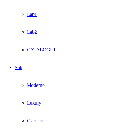
Lab1
Lab2
CATALOGHI
Stili
Moderno
Luxury
Classico