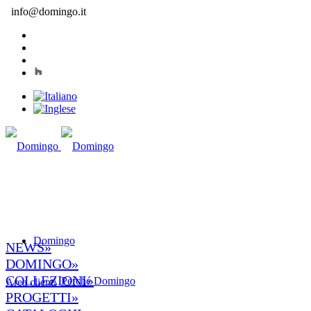
info@domingo.it
Domingo
NEWS»
DOMINGO»
COLLEZIONI»
Perché Domingo
Area clienti
PROGETTI»