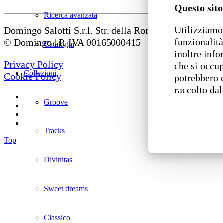
Questo sito
Ricerca avanzata
Utilizziamo 
Domingo Salotti S.r.l. Str. della Romagna, 285 – 6112
funzionalità
© Domingo | P. IVA 00165000415
Cataloghi
inoltre info
Privacy Policy
che si occup
Collezioni
Cookie Policy
potrebbero 
raccolto dal
Groove
Tracks
Top
Divinitas
Sweet dreams
Classico