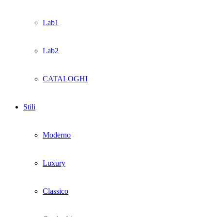
Lab1
Lab2
CATALOGHI
Stili
Moderno
Luxury
Classico