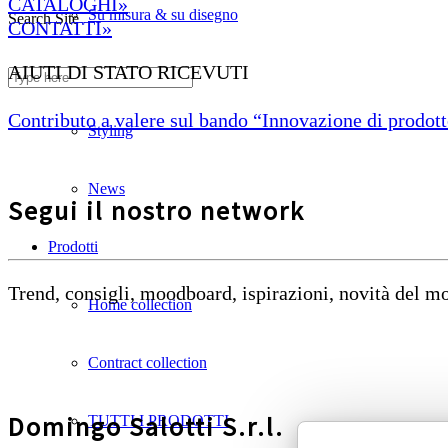
CATALOGHI»
Su misura & su disegno
Search Site
CONTATTI»
AIUTI DI STATO RICEVUTI
Divani ignifughi
Contributo a valere sul bando “Innovazione di prodotto
Styling
News
Segui il nostro network
Prodotti
Trend, consigli, moodboard, ispirazioni, novità del 
Home collection
Contract collection
Domingo Salotti S.r.l.
TUTTI I PRODOTTI