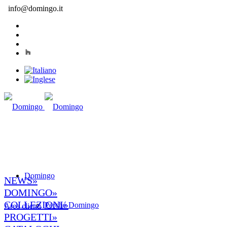
info@domingo.it
Domingo
NEWS»
DOMINGO»
COLLEZIONI»
Perché Domingo
Area clienti
PROGETTI»