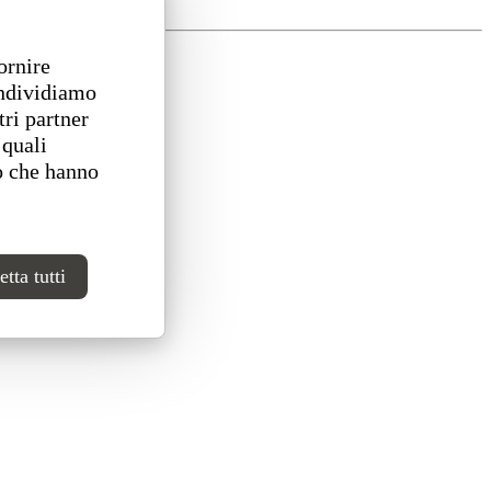
ornire
ondividiamo
tri partner
 quali
o che hanno
tta tutti