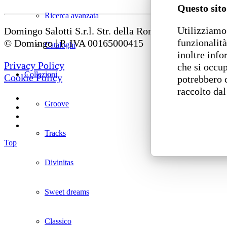
Questo sito
Ricerca avanzata
Utilizziamo 
Domingo Salotti S.r.l. Str. della Romagna, 285 – 6112
funzionalità
© Domingo | P. IVA 00165000415
Cataloghi
inoltre info
Privacy Policy
che si occup
Collezioni
Cookie Policy
potrebbero 
raccolto dal
Groove
Tracks
Top
Divinitas
Sweet dreams
Classico