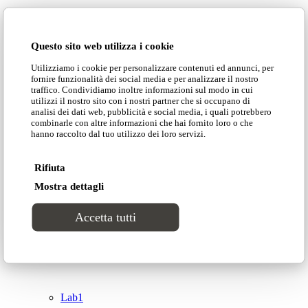
Domingo Salotti S.r.l.
Cataloghi
Questo sito web utilizza i cookie
Collezioni
Utilizziamo i cookie per personalizzare contenuti ed annunci, per
Domingo Salotti S.r.l. Str. della Romagna, 285 –
fornire funzionalità dei social media e per analizzare il nostro
61121 Pesaro (PU) Italia
traffico. Condividiamo inoltre informazioni sul modo in cui
Groove
utilizzi il nostro sito con i nostri partner che si occupano di
© Domingo | P. IVA 00165000415
analisi dei dati web, pubblicità e social media, i quali potrebbero
combinarle con altre informazioni che hai fornito loro o che
hanno raccolto dal tuo utilizzo dei loro servizi.
Privacy Policy
Tracks
Cookie Policy
Rifiuta
Divinitas
Mostra dettagli
Accetta tutti
Sweet dreams
Top
Classico
Lab1