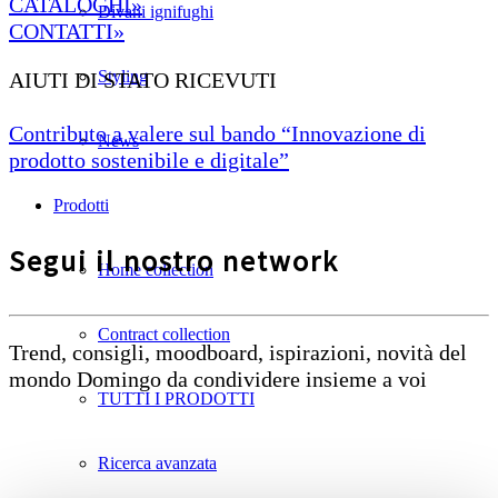
CATALOGHI»
Divani ignifughi
CONTATTI»
Styling
AIUTI DI STATO RICEVUTI
Contributo a valere sul bando “Innovazione di
News
prodotto sostenibile e digitale”
Prodotti
Segui il nostro network
Home collection
Contract collection
Trend, consigli, moodboard, ispirazioni, novità del
mondo Domingo da condividere insieme a voi
TUTTI I PRODOTTI
Ricerca avanzata