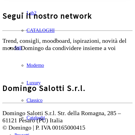
Lab2
Segui il nostro network
CATALOGHI
Trend, consigli, moodboard, ispirazioni, novità del
mondo Domingo da condividere insieme a voi
Stili
Moderno
Luxury
Domingo Salotti S.r.l.
Classico
Domingo Salotti S.r.l. Str. della Romagna, 285 –
Cataloghi
61121 Pesaro (PU) Italia
© Domingo | P. IVA 00165000415