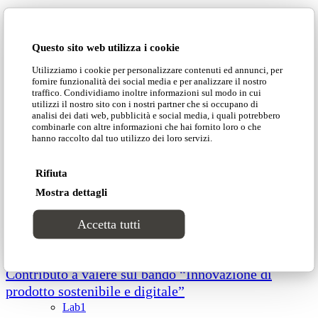
Lascia un commento
Cataloghi
Questo sito web utilizza i cookie
Collezioni
Devi essere
connesso
per inviare un commento.
Utilizziamo i cookie per personalizzare contenuti ed annunci, per
fornire funzionalità dei social media e per analizzare il nostro
traffico. Condividiamo inoltre informazioni sul modo in cui
Groove
utilizzi il nostro sito con i nostri partner che si occupano di
analisi dei dati web, pubblicità e social media, i quali potrebbero
NEWS»
combinarle con altre informazioni che hai fornito loro o che
hanno raccolto dal tuo utilizzo dei loro servizi.
DOMINGO»
Tracks
COLLEZIONI»
PROGETTI»
Rifiuta
Divinitas
CATALOGHI»
Mostra dettagli
CONTATTI»
Accetta tutti
Sweet dreams
AIUTI DI STATO RICEVUTI
Classico
Contributo a valere sul bando “Innovazione di
prodotto sostenibile e digitale”
Lab1