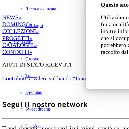
Questo sito
Ricerca avanzata
Utilizziamo 
NEWS»
funzionalità
DOMINGO»
Cataloghi
inoltre info
COLLEZIONI»
che si occup
PROGETTI»
Collezioni
potrebbero 
CATALOGHI»
raccolto dal
CONTATTI»
Groove
AIUTI DI STATO RICEVUTI
Tracks
Contributo a valere sul bando “Innovazione di prodotto
Divinitas
Segui il nostro network
Sweet dreams
Classico
Trend, consigli, moodboard, ispirazioni, novità del 