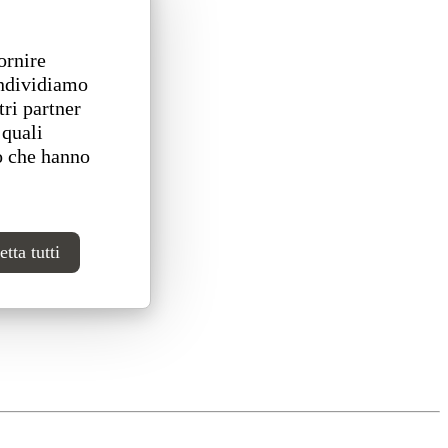
ornire
ondividiamo
tri partner
 quali
o che hanno
tta tutti