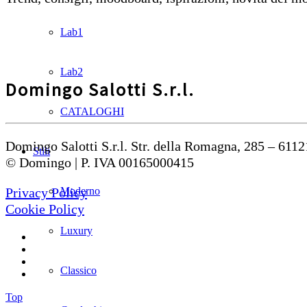
Lab1
Lab2
Domingo Salotti S.r.l.
CATALOGHI
Domingo Salotti S.r.l. Str. della Romagna, 285 – 6112
Stili
© Domingo | P. IVA 00165000415
Moderno
Privacy Policy
Cookie Policy
Luxury
Classico
Top