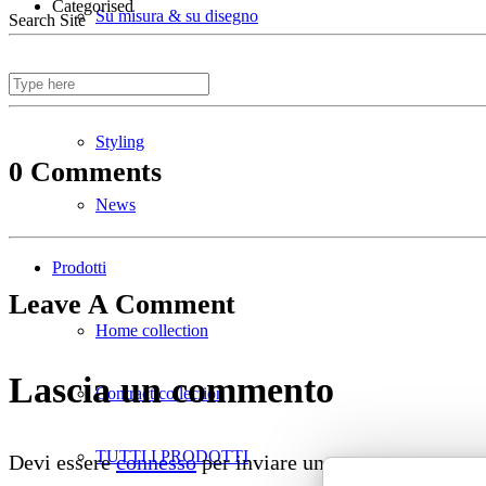
Categorised
Su misura & su disegno
Search Site
Divani ignifughi
Styling
0 Comments
News
Prodotti
Leave A Comment
Home collection
Lascia un commento
Contract collection
TUTTI I PRODOTTI
Devi essere
connesso
per inviare un commento.