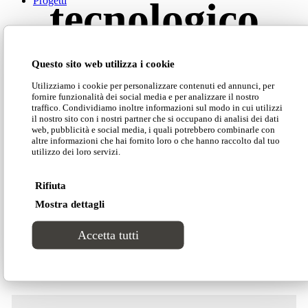
tecnologico
Progetti
CONTATTI
Questo sito web utilizza i cookie
Audace e tecnologica,
Eric
è una collezione
dinamica e moderna sollevata su gambe in metallo
Utilizziamo i cookie per personalizzare contenuti ed annunci, per
fornire funzionalità dei social media e per analizzare il nostro
cromato o verniciato con colori RAL a scelta del
traffico. Condividiamo inoltre informazioni sul modo in cui utilizzi
committente, e dotata di prese per ricaricare
il nostro sito con i nostri partner che si occupano di analisi dei dati
web, pubblicità e social media, i quali potrebbero combinarle con
dispositivi mobili. Personalizzabile con
altre informazioni che hai fornito loro o che hanno raccolto dal tuo
lavorazioni sullo schienale, rivestimento in tessuto
utilizzo dei loro servizi.
o pelle nelle infinte gamme cromatiche delle
Area clienti
palette Domingo.
Rifiuta
Mostra dettagli
Search Site
Dimensioni
Accetta tutti