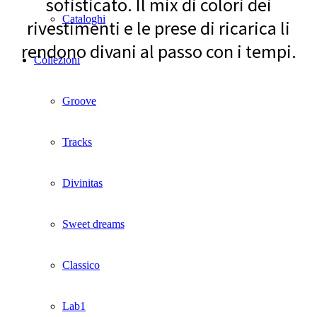
sofisticato. Il mix di colori dei
Cataloghi
rivestimenti e le prese di ricarica li
rendono divani al passo con i tempi.
Collezioni
Groove
Tracks
Divinitas
Sweet dreams
Classico
Lab1