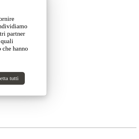
ornire
ondividiamo
tri partner
 quali
o che hanno
tta tutti