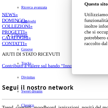
Questo sito
Ricerca avanzata
Utilizziamo 
NEWS»
funzionalità
DOMINGO»
Cataloghi
inoltre info
COLLEZIONI»
che si occup
PROGETTI»
Collezioni
potrebbero 
CATALOGHI»
raccolto dal
CONTATTI»
Groove
AIUTI DI STATO RICEVUTI
Tracks
Contributo a valere sul bando “Innovazione di prodotto
Divinitas
Segui il nostro network
Sweet dreams
Classico
Trend, consigli, moodboard, ispirazioni, novità del 