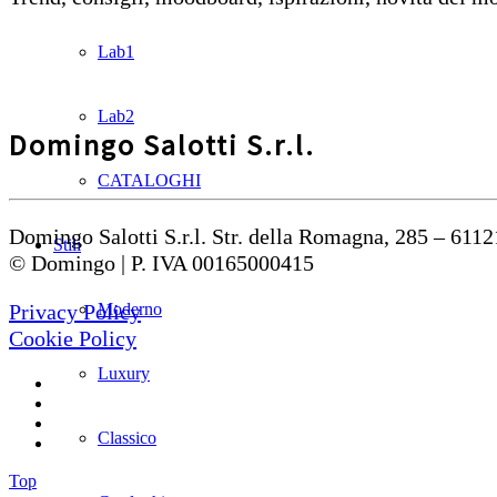
Lab1
Lab2
Domingo Salotti S.r.l.
CATALOGHI
Domingo Salotti S.r.l. Str. della Romagna, 285 – 6112
Stili
© Domingo | P. IVA 00165000415
Moderno
Privacy Policy
Cookie Policy
Luxury
Classico
Top