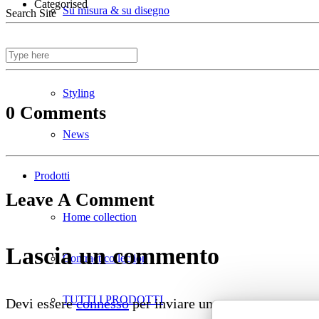
Categorised
Su misura & su disegno
Search Site
Divani ignifughi
Styling
0 Comments
News
Prodotti
Leave A Comment
Home collection
Lascia un commento
Contract collection
TUTTI I PRODOTTI
Devi essere
connesso
per inviare un commento.