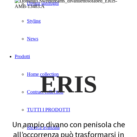
Divani ignifughi
Styling
News
Prodotti
ERIS
Home collection
Contract collection
TUTTI I PRODOTTI
Un ampio divano con penisola che
Ricerca avanzata
all’occorrenza può trasformarsi in