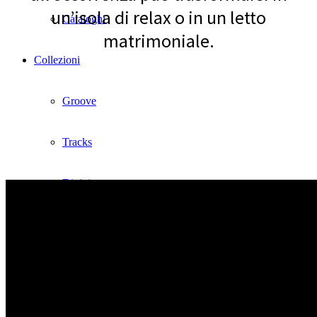
un’isola di relax o in un letto
Cataloghi
matrimoniale.
Collezioni
Groove
Tracks
Divinitas
Sweet dreams
Classico
Lab1