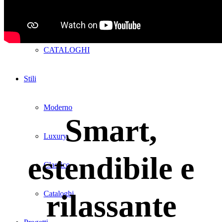
Lab2
CATALOGHI
Stili
Moderno
Smart,
Luxury
estendibile e
Classico
rilassante
Cataloghi