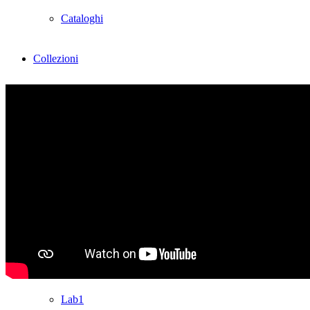
Cataloghi
Collezioni
Groove
Tracks
Divinitas
Sweet dreams
Classico
Lab1