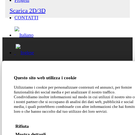
Progetti
Scarica 2D/3D
CONTATTI
Area clienti
Questo sito web utilizza i cookie
HTC-01 for
Utilizziamo i cookie per personalizzare contenuti ed annunci, per fornire
funzionalità dei social media e per analizzare il nostro traffico.
Search Site
Condividiamo inoltre informazioni sul modo in cui utilizzi il nostro sito 
i nostri partner che si occupano di analisi dei dati web, pubblicità e social
media, i quali potrebbero combinarle con altre informazioni che hai fornit
Contract
loro o che hanno raccolto dal tuo utilizzo dei loro servizi.
Rifiuta
Mostra dettagli