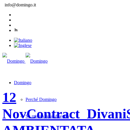
info@domingo.it
Domingo
12
Perché Domingo
Nov
Contract_Divan
Su misura & su disegno