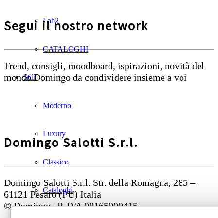
Lab2
Segui il nostro network
CATALOGHI
Trend, consigli, moodboard, ispirazioni, novità del
mondo Domingo da condividere insieme a voi
Stili
Moderno
Luxury
Domingo Salotti S.r.l.
Classico
Domingo Salotti S.r.l. Str. della Romagna, 285 –
Cataloghi
61121 Pesaro (PU) Italia
© Domingo | P. IVA 00165000415