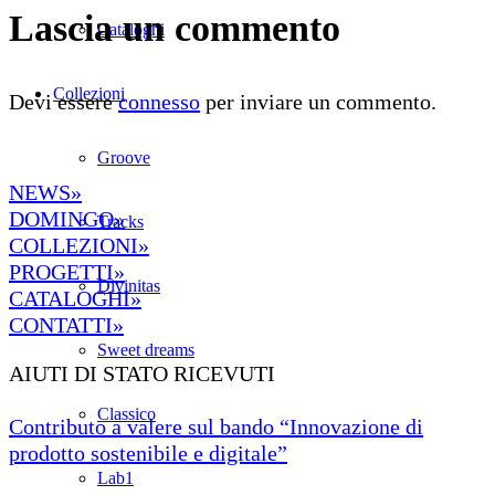
Lascia un commento
Cataloghi
Collezioni
Devi essere
connesso
per inviare un commento.
Groove
NEWS»
DOMINGO»
Tracks
COLLEZIONI»
PROGETTI»
Divinitas
CATALOGHI»
CONTATTI»
Sweet dreams
AIUTI DI STATO RICEVUTI
Classico
Contributo a valere sul bando “Innovazione di
prodotto sostenibile e digitale”
Lab1