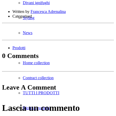
Divani ignifughi
Written by
Francesca Adrenalina
Categorised
Styling
News
Prodotti
0 Comments
Home collection
Contract collection
Leave A Comment
TUTTI I PRODOTTI
Lascia un commento
Ricerca avanzata