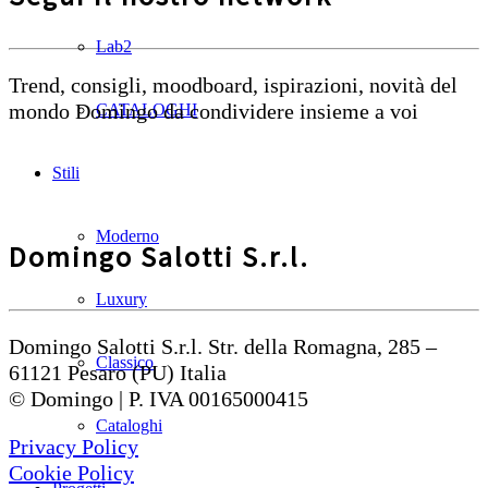
Lab2
Trend, consigli, moodboard, ispirazioni, novità del
mondo Domingo da condividere insieme a voi
CATALOGHI
Stili
Moderno
Domingo Salotti S.r.l.
Luxury
Domingo Salotti S.r.l. Str. della Romagna, 285 –
Classico
61121 Pesaro (PU) Italia
© Domingo | P. IVA 00165000415
Cataloghi
Privacy Policy
Cookie Policy