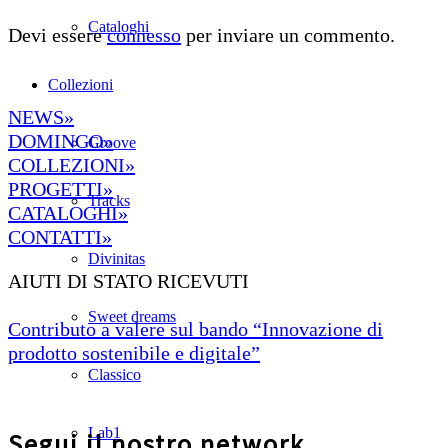
Cataloghi
Devi essere
connesso
per inviare un commento.
Collezioni
NEWS»
DOMINGO»
Groove
COLLEZIONI»
PROGETTI»
Tracks
CATALOGHI»
CONTATTI»
Divinitas
AIUTI DI STATO RICEVUTI
Sweet dreams
Contributo a valere sul bando “Innovazione di
prodotto sostenibile e digitale”
Classico
Lab1
Segui il nostro network