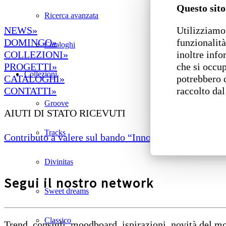
Questo sito
Ricerca avanzata
Utilizziamo 
NEWS»
funzionalità
DOMINGO»
Cataloghi
inoltre info
COLLEZIONI»
che si occup
PROGETTI»
Collezioni
potrebbero 
CATALOGHI»
raccolto dal
CONTATTI»
Groove
AIUTI DI STATO RICEVUTI
Tracks
Contributo a valere sul bando “Innovazione di prodotto
Divinitas
Segui il nostro network
Sweet dreams
Classico
Trend, consigli, moodboard, ispirazioni, novità del 