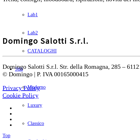
Lab1
Lab2
Domingo Salotti S.r.l.
CATALOGHI
Domingo Salotti S.r.l. Str. della Romagna, 285 – 6112
Stili
© Domingo | P. IVA 00165000415
Moderno
Privacy Policy
Cookie Policy
Luxury
Classico
Top