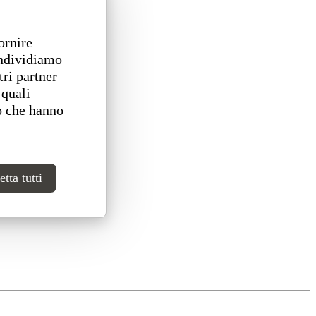
ornire
ondividiamo
tri partner
 quali
o che hanno
tta tutti