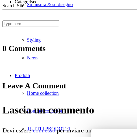
Categorised
Su misura & su disegno
Search Site
Divani ignifughi
Styling
0 Comments
News
Prodotti
Leave A Comment
Home collection
Lascia un commento
Contract collection
TUTTI I PRODOTTI
Devi essere
connesso
per inviare un commento.