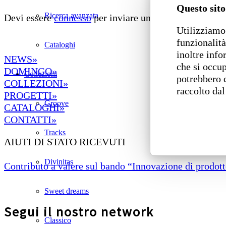
Questo sito
Ricerca avanzata
Devi essere
connesso
per inviare un commento.
Utilizziamo 
funzionalità
Cataloghi
inoltre info
NEWS»
che si occup
DOMINGO»
Collezioni
potrebbero 
COLLEZIONI»
raccolto dal
PROGETTI»
Groove
CATALOGHI»
CONTATTI»
Tracks
AIUTI DI STATO RICEVUTI
Divinitas
Contributo a valere sul bando “Innovazione di prodotto
Sweet dreams
Segui il nostro network
Classico