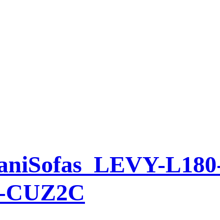
vaniSofas_LEVY-L18
r-CUZ2C