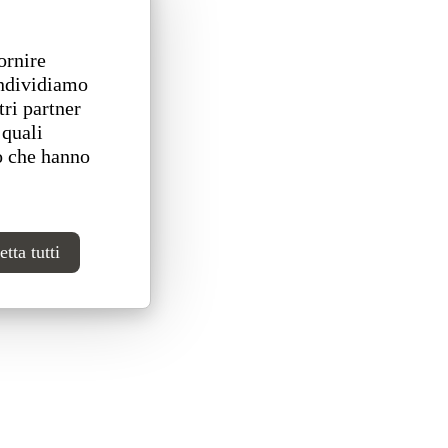
ornire
ondividiamo
tri partner
 quali
o che hanno
tta tutti