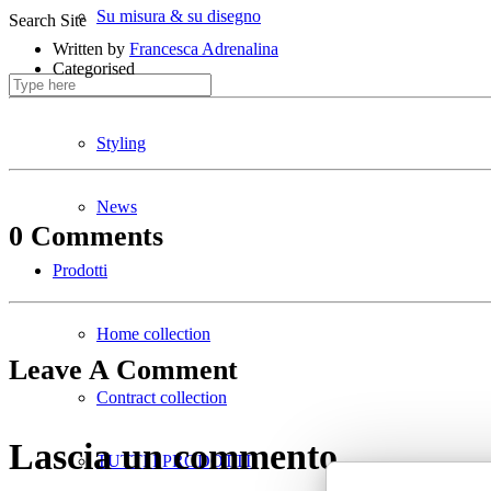
Su misura & su disegno
Search Site
Written by
Francesca Adrenalina
Categorised
Divani ignifughi
Styling
News
0 Comments
Prodotti
Home collection
Leave A Comment
Contract collection
Lascia un commento
TUTTI I PRODOTTI