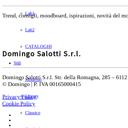
Lab1
Trend, consigli, moodboard, ispirazioni, novità del 
Lab2
CATALOGHI
Domingo Salotti S.r.l.
Stili
Domingo Salotti S.r.l. Str. della Romagna, 285 – 6112
Moderno
© Domingo | P. IVA 00165000415
Privacy Policy
Luxury
Cookie Policy
Classico