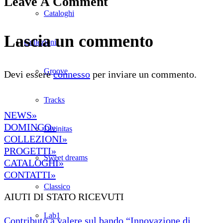
Leave A Comment
Cataloghi
Lascia un commento
Collezioni
Groove
Devi essere
connesso
per inviare un commento.
Tracks
NEWS»
DOMINGO»
Divinitas
COLLEZIONI»
PROGETTI»
Sweet dreams
CATALOGHI»
CONTATTI»
Classico
AIUTI DI STATO RICEVUTI
Lab1
Contributo a valere sul bando “Innovazione di