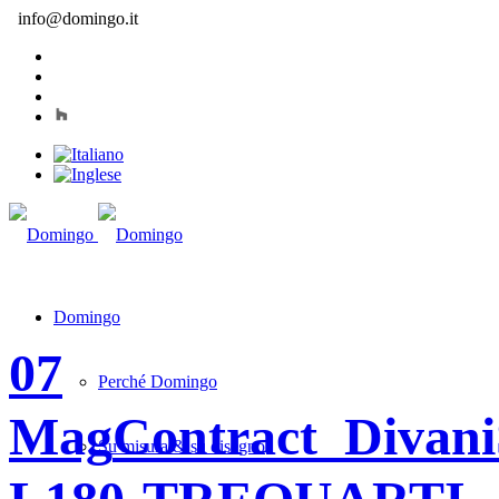
info@domingo.it
Domingo
07
Perché Domingo
Mag
Contract_Divan
Su misura & su disegno