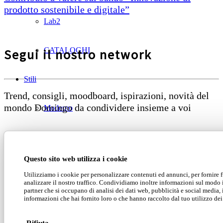
prodotto sostenibile e digitale”
Lab2
CATALOGHI
Segui il nostro network
Stili
Trend, consigli, moodboard, ispirazioni, novità del
mondo Domingo da condividere insieme a voi
Moderno
Luxury
Questo sito web utilizza i cookie
Classico
Domingo Salotti S.r.l.
Utilizziamo i cookie per personalizzare contenuti ed annunci, per fornire 
analizzare il nostro traffico. Condividiamo inoltre informazioni sul modo in 
partner che si occupano di analisi dei dati web, pubblicità e social media,
Cataloghi
informazioni che hai fornito loro o che hanno raccolto dal tuo utilizzo dei 
Domingo Salotti S.r.l. Str. della Romagna, 285 –
Rifiuta