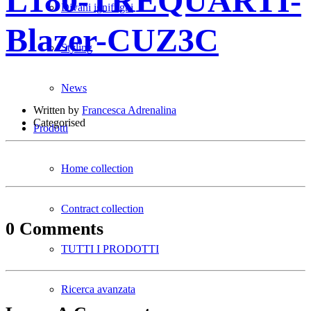
L180-TREQUARTI-
Divani ignifughi
Blazer-CUZ3C
Styling
News
Written by
Francesca Adrenalina
Categorised
Prodotti
Home collection
Contract collection
0 Comments
TUTTI I PRODOTTI
Ricerca avanzata