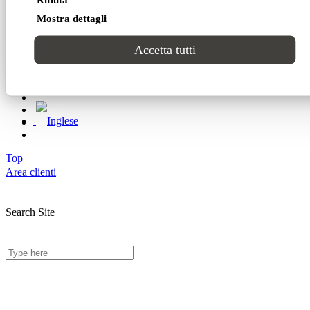
Progetti
61121 Pesaro (PU) Italia
Mostra dettagli
© Domingo | P. IVA 00165000415
CONTATTI
Accetta tutti
Privacy Policy
Cookie Policy
Top
Area clienti
Search Site