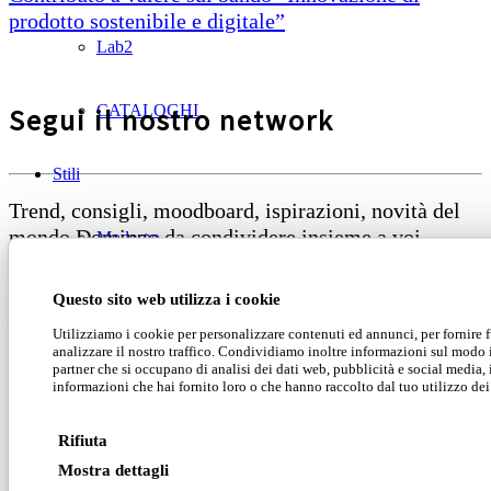
prodotto sostenibile e digitale”
Lab2
CATALOGHI
Segui il nostro network
Stili
Trend, consigli, moodboard, ispirazioni, novità del
mondo Domingo da condividere insieme a voi
Moderno
Questo sito web utilizza i cookie
Luxury
Utilizziamo i cookie per personalizzare contenuti ed annunci, per fornire f
analizzare il nostro traffico. Condividiamo inoltre informazioni sul modo in 
Classico
partner che si occupano di analisi dei dati web, pubblicità e social media,
Domingo Salotti S.r.l.
informazioni che hai fornito loro o che hanno raccolto dal tuo utilizzo dei 
Cataloghi
Rifiuta
Mostra dettagli
Domingo Salotti S.r.l. Str. della Romagna, 285 –