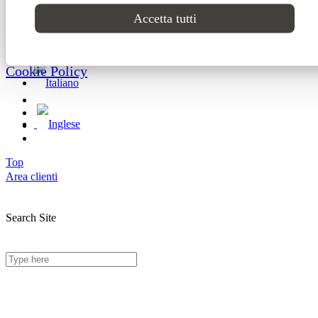
Progetti
61121 Pesaro (PU) Italia
Accetta tutti
© Domingo | P. IVA 00165000415
CONTATTI
Privacy Policy
Cookie Policy
Top
Area clienti
Search Site