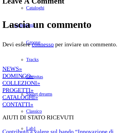
Leave A Comment
Cataloghi
Lascia un commento
Collezioni
Groove
Devi essere
connesso
per inviare un commento.
Tracks
NEWS»
DOMINGO»
Divinitas
COLLEZIONI»
PROGETTI»
Sweet dreams
CATALOGHI»
CONTATTI»
Classico
AIUTI DI STATO RICEVUTI
Lab1
Contributo a valere sul bando “Innovazione di