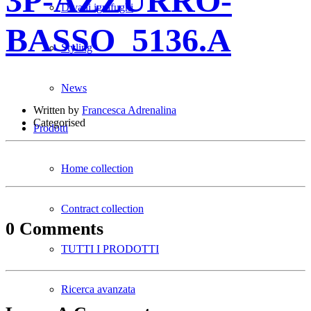
3P-AZZURRO-
Divani ignifughi
BASSO_5136.A
Styling
News
Written by
Francesca Adrenalina
Categorised
Prodotti
Home collection
Contract collection
0 Comments
TUTTI I PRODOTTI
Ricerca avanzata