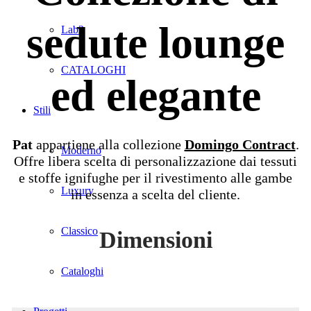
sedute lounge
Lab2
CATALOGHI
ed elegante
Stili
Pat
appartiene alla collezione
Domingo Contract
.
Moderno
Offre libera scelta di personalizzazione dai tessuti
e stoffe ignifughe per il rivestimento alle gambe
Luxury
in essenza a scelta del cliente.
Classico
Dimensioni
Cataloghi