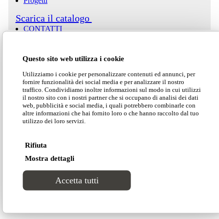
Progetti
Scarica il catalogo
CONTATTI
Scarica il listino
Questo sito web utilizza i cookie
Utilizziamo i cookie per personalizzare contenuti ed annunci, per
fornire funzionalità dei social media e per analizzare il nostro
traffico. Condividiamo inoltre informazioni sul modo in cui utilizzi
Scarica la scheda tecnica
il nostro sito con i nostri partner che si occupano di analisi dei dati
web, pubblicità e social media, i quali potrebbero combinarle con
altre informazioni che hai fornito loro o che hanno raccolto dal tuo
utilizzo dei loro servizi.
Area clienti
Scarica 2D/3D
Rifiuta
Search Site
Mostra dettagli
Versatile, lounge ed elegante.
Pat
è una garanzia
Accetta tutti
di estetica minimal, di notevole richiamo visivo,
nonché una certezza in termini di comodità.