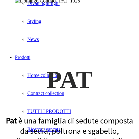
Divani ignifughi
Styling
News
Prodotti
PAT
Home collection
Contract collection
TUTTI I PRODOTTI
Pat
è una famiglia di sedute composta
da sedia, poltrona e sgabello,
Ricerca avanzata