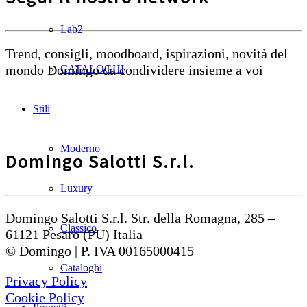
Lab2
Trend, consigli, moodboard, ispirazioni, novità del
mondo Domingo da condividere insieme a voi
CATALOGHI
Stili
Moderno
Domingo Salotti S.r.l.
Luxury
Domingo Salotti S.r.l. Str. della Romagna, 285 –
Classico
61121 Pesaro (PU) Italia
© Domingo | P. IVA 00165000415
Cataloghi
Privacy Policy
Cookie Policy