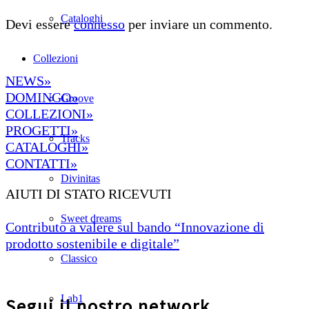
Cataloghi
Devi essere
connesso
per inviare un commento.
Collezioni
NEWS»
DOMINGO»
Groove
COLLEZIONI»
PROGETTI»
Tracks
CATALOGHI»
CONTATTI»
Divinitas
AIUTI DI STATO RICEVUTI
Sweet dreams
Contributo a valere sul bando “Innovazione di
prodotto sostenibile e digitale”
Classico
Lab1
Segui il nostro network