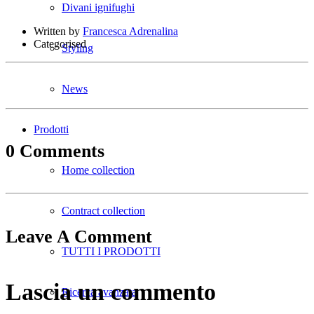
Divani ignifughi
Written by
Francesca Adrenalina
Categorised
Styling
News
Prodotti
0 Comments
Home collection
Contract collection
Leave A Comment
TUTTI I PRODOTTI
Lascia un commento
Ricerca avanzata