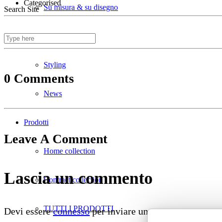
Categorised
Su misura & su disegno
Search Site
Divani ignifughi
Styling
0 Comments
News
Prodotti
Leave A Comment
Home collection
Lascia un commento
Contract collection
TUTTI I PRODOTTI
Devi essere
connesso
per inviare un commento.