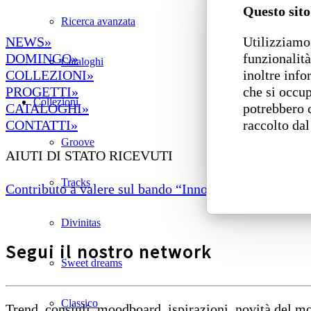
Questo sito
Ricerca avanzata
Utilizziamo 
NEWS»
funzionalità
DOMINGO»
Cataloghi
inoltre info
COLLEZIONI»
che si occup
PROGETTI»
Collezioni
potrebbero 
CATALOGHI»
raccolto dal
CONTATTI»
Groove
AIUTI DI STATO RICEVUTI
Tracks
Contributo a valere sul bando “Innovazione di prodotto
Divinitas
Segui il nostro network
Sweet dreams
Classico
Trend, consigli, moodboard, ispirazioni, novità del 