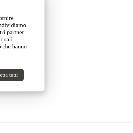
ornire
ondividiamo
tri partner
 quali
o che hanno
tta tutti