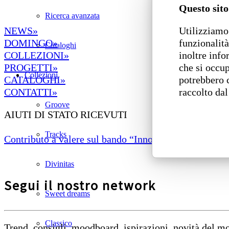
Questo sito
Ricerca avanzata
Utilizziamo 
NEWS»
funzionalità
DOMINGO»
Cataloghi
inoltre info
COLLEZIONI»
che si occup
PROGETTI»
Collezioni
potrebbero 
CATALOGHI»
raccolto dal
CONTATTI»
Groove
AIUTI DI STATO RICEVUTI
Tracks
Contributo a valere sul bando “Innovazione di prodotto
Divinitas
Segui il nostro network
Sweet dreams
Classico
Trend, consigli, moodboard, ispirazioni, novità del 