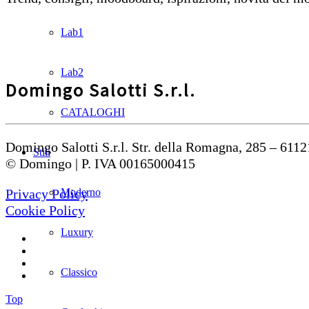
Lab1
Lab2
Domingo Salotti S.r.l.
CATALOGHI
Domingo Salotti S.r.l. Str. della Romagna, 285 – 6112
Stili
© Domingo | P. IVA 00165000415
Moderno
Privacy Policy
Cookie Policy
Luxury
Classico
Top