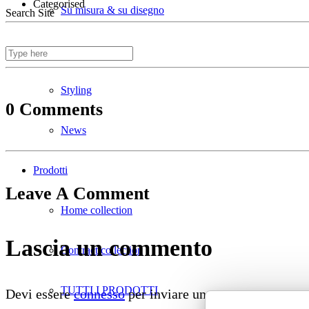
Categorised
Su misura & su disegno
Search Site
Divani ignifughi
Styling
0 Comments
News
Prodotti
Leave A Comment
Home collection
Lascia un commento
Contract collection
TUTTI I PRODOTTI
Devi essere
connesso
per inviare un commento.