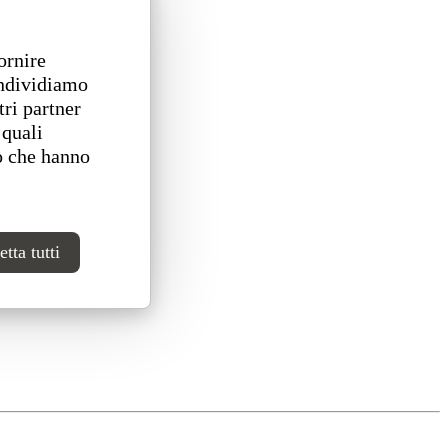
ornire
ondividiamo
tri partner
 quali
o che hanno
tta tutti