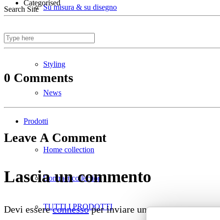
Categorised
Su misura & su disegno
Search Site
Divani ignifughi
Styling
0 Comments
News
Prodotti
Leave A Comment
Home collection
Lascia un commento
Contract collection
TUTTI I PRODOTTI
Devi essere
connesso
per inviare un commento.