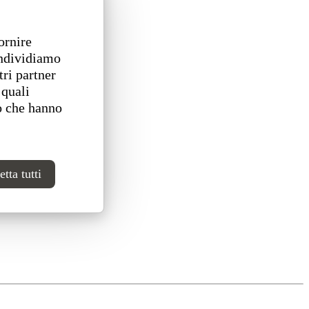
ornire
ondividiamo
tri partner
 quali
o che hanno
tta tutti