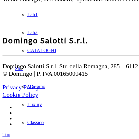
Lab1
Lab2
Domingo Salotti S.r.l.
CATALOGHI
Domingo Salotti S.r.l. Str. della Romagna, 285 – 6112
Stili
© Domingo | P. IVA 00165000415
Moderno
Privacy Policy
Cookie Policy
Luxury
Classico
Top