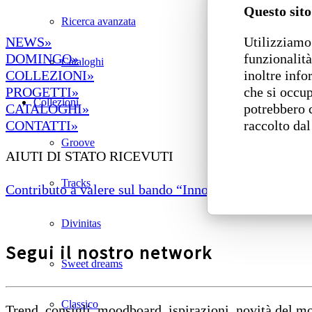
Questo sito
Ricerca avanzata
Utilizziamo 
NEWS»
funzionalità
DOMINGO»
Cataloghi
inoltre info
COLLEZIONI»
che si occup
PROGETTI»
Collezioni
potrebbero 
CATALOGHI»
raccolto dal
CONTATTI»
Groove
AIUTI DI STATO RICEVUTI
Tracks
Contributo a valere sul bando “Innovazione di prodotto
Divinitas
Segui il nostro network
Sweet dreams
Classico
Trend, consigli, moodboard, ispirazioni, novità del 