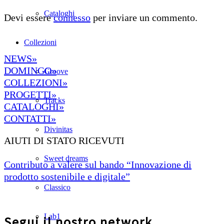
Cataloghi
Devi essere
connesso
per inviare un commento.
Collezioni
NEWS»
DOMINGO»
Groove
COLLEZIONI»
PROGETTI»
Tracks
CATALOGHI»
CONTATTI»
Divinitas
AIUTI DI STATO RICEVUTI
Sweet dreams
Contributo a valere sul bando “Innovazione di
prodotto sostenibile e digitale”
Classico
Lab1
Segui il nostro network