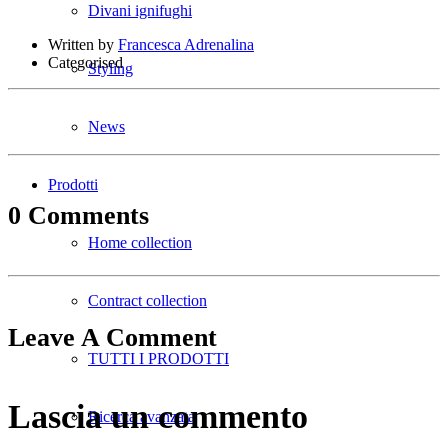
Divani ignifughi
Written by
Francesca Adrenalina
Categorised
Styling
News
Prodotti
0 Comments
Home collection
Contract collection
Leave A Comment
TUTTI I PRODOTTI
Lascia un commento
Ricerca avanzata