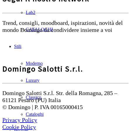
Lab2
Trend, consigli, moodboard, ispirazioni, novità del
mondo Domingo da condividere insieme a voi
CATALOGHI
Stili
Moderno
Domingo Salotti S.r.l.
Luxury
Domingo Salotti S.r.l. Str. della Romagna, 285 –
Classico
61121 Pesaro (PU) Italia
© Domingo | P. IVA 00165000415
Cataloghi
Privacy Policy
Cookie Policy