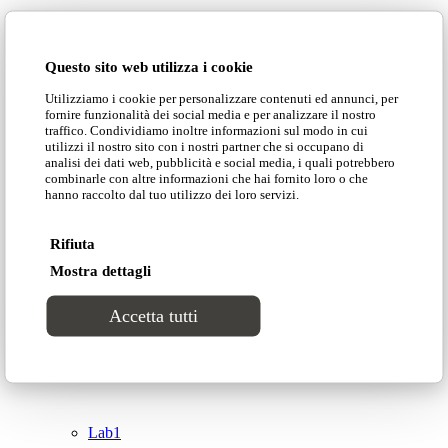
Domingo Salotti S.r.l.
Cataloghi
Questo sito web utilizza i cookie
Collezioni
Utilizziamo i cookie per personalizzare contenuti ed annunci, per
Domingo Salotti S.r.l. Str. della Romagna, 285 –
fornire funzionalità dei social media e per analizzare il nostro
61121 Pesaro (PU) Italia
traffico. Condividiamo inoltre informazioni sul modo in cui
Groove
utilizzi il nostro sito con i nostri partner che si occupano di
© Domingo | P. IVA 00165000415
analisi dei dati web, pubblicità e social media, i quali potrebbero
combinarle con altre informazioni che hai fornito loro o che
hanno raccolto dal tuo utilizzo dei loro servizi.
Privacy Policy
Tracks
Cookie Policy
Rifiuta
Divinitas
Mostra dettagli
Accetta tutti
Sweet dreams
Top
Classico
Lab1