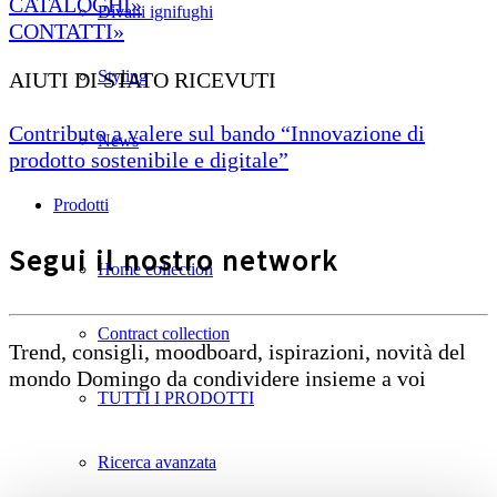
CATALOGHI»
Divani ignifughi
CONTATTI»
Styling
AIUTI DI STATO RICEVUTI
Contributo a valere sul bando “Innovazione di
News
prodotto sostenibile e digitale”
Prodotti
Segui il nostro network
Home collection
Contract collection
Trend, consigli, moodboard, ispirazioni, novità del
mondo Domingo da condividere insieme a voi
TUTTI I PRODOTTI
Ricerca avanzata