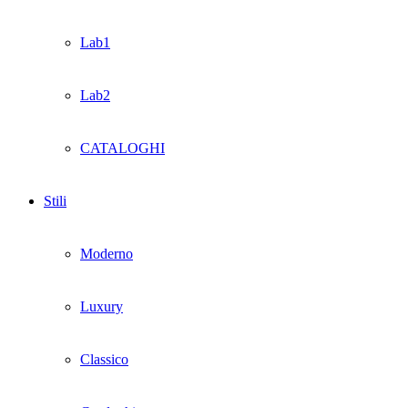
Lab1
Lab2
CATALOGHI
Stili
Moderno
Luxury
Classico