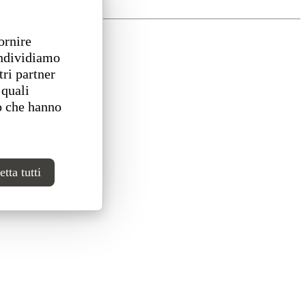
ornire
ondividiamo
tri partner
 quali
o che hanno
tta tutti