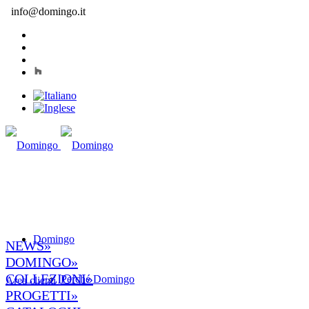
info@domingo.it
Domingo
NEWS»
DOMINGO»
COLLEZIONI»
Perché Domingo
Area clienti
PROGETTI»