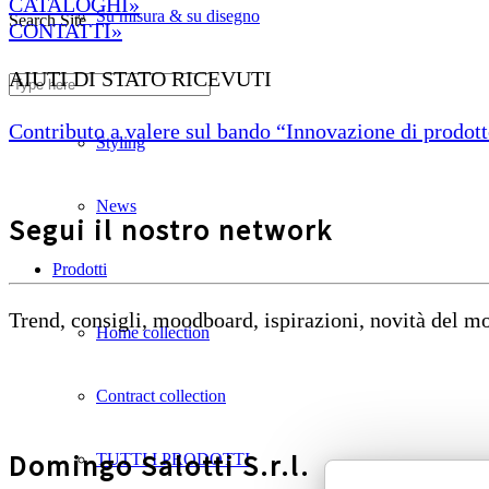
CATALOGHI»
Su misura & su disegno
Search Site
CONTATTI»
AIUTI DI STATO RICEVUTI
Divani ignifughi
Contributo a valere sul bando “Innovazione di prodotto
Styling
News
Segui il nostro network
Prodotti
Trend, consigli, moodboard, ispirazioni, novità del 
Home collection
Contract collection
Domingo Salotti S.r.l.
TUTTI I PRODOTTI