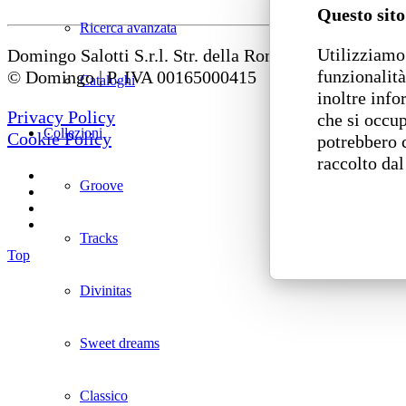
Questo sito
Ricerca avanzata
Utilizziamo 
Domingo Salotti S.r.l. Str. della Romagna, 285 – 6112
funzionalità
© Domingo | P. IVA 00165000415
Cataloghi
inoltre info
Privacy Policy
che si occup
Collezioni
Cookie Policy
potrebbero 
raccolto dal
Groove
Tracks
Top
Divinitas
Sweet dreams
Classico