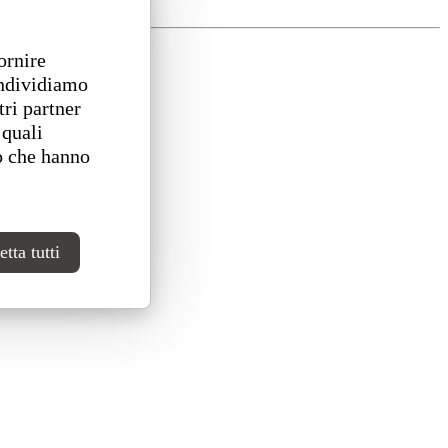
ornire
ondividiamo
tri partner
 quali
o che hanno
tta tutti