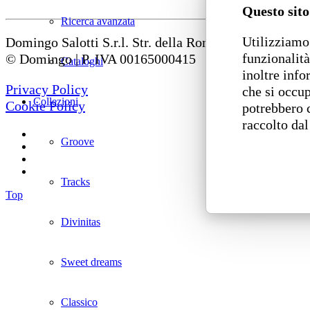
Questo sito
Ricerca avanzata
Utilizziamo 
Domingo Salotti S.r.l. Str. della Romagna, 285 – 6112
funzionalità
© Domingo | P. IVA 00165000415
Cataloghi
inoltre info
Privacy Policy
che si occup
Collezioni
Cookie Policy
potrebbero 
raccolto dal
Groove
Tracks
Top
Divinitas
Sweet dreams
Classico