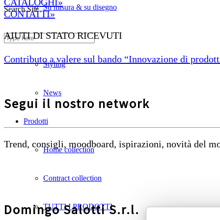
CATALOGHI»
Su misura & su disegno
Search Site
CONTATTI»
AIUTI DI STATO RICEVUTI
Divani ignifughi
Contributo a valere sul bando “Innovazione di prodotto
Styling
News
Segui il nostro network
Prodotti
Trend, consigli, moodboard, ispirazioni, novità del 
Home collection
Contract collection
Domingo Salotti S.r.l.
TUTTI I PRODOTTI