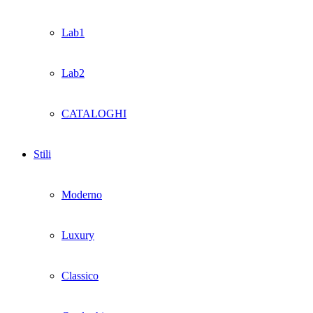
Lab1
Lab2
CATALOGHI
Stili
Moderno
Luxury
Classico