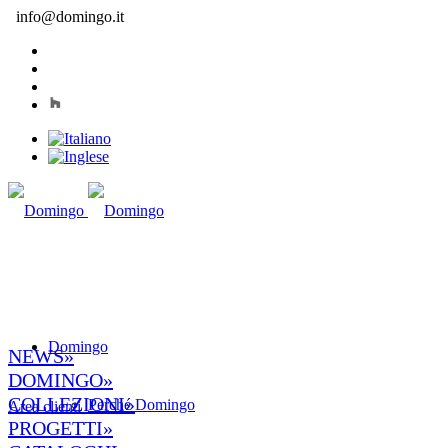
info@domingo.it
Domingo
NEWS»
DOMINGO»
COLLEZIONI»
Perché Domingo
Area clienti
PROGETTI»