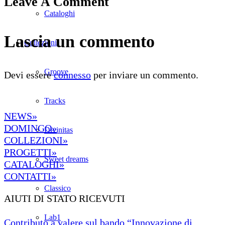
Leave A Comment
Cataloghi
Lascia un commento
Collezioni
Groove
Devi essere
connesso
per inviare un commento.
Tracks
NEWS»
DOMINGO»
Divinitas
COLLEZIONI»
PROGETTI»
Sweet dreams
CATALOGHI»
CONTATTI»
Classico
AIUTI DI STATO RICEVUTI
Lab1
Contributo a valere sul bando “Innovazione di