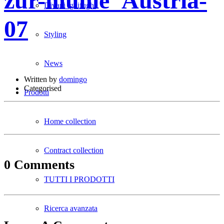
zur-mühle_Austria-
Divani ignifughi
07
Styling
News
Written by
domingo
Categorised
Prodotti
Home collection
Contract collection
0 Comments
TUTTI I PRODOTTI
Ricerca avanzata