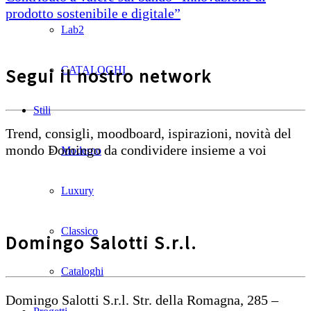
prodotto sostenibile e digitale”
Lab2
CATALOGHI
Segui il nostro network
Stili
Trend, consigli, moodboard, ispirazioni, novità del
mondo Domingo da condividere insieme a voi
Moderno
Luxury
Classico
Domingo Salotti S.r.l.
Cataloghi
Domingo Salotti S.r.l. Str. della Romagna, 285 –