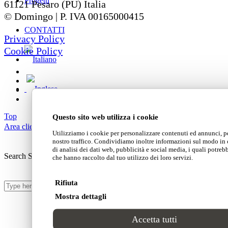
Progetti
61121 Pesaro (PU) Italia
© Domingo | P. IVA 00165000415
CONTATTI
Privacy Policy
Cookie Policy
Top
Questo sito web utilizza i cookie
Area clienti
Utilizziamo i cookie per personalizzare contenuti ed annunci, per
nostro traffico. Condividiamo inoltre informazioni sul modo in cu
di analisi dei dati web, pubblicità e social media, i quali potre
Search Site
che hanno raccolto dal tuo utilizzo dei loro servizi.
Rifiuta
Mostra dettagli
Accetta tutti