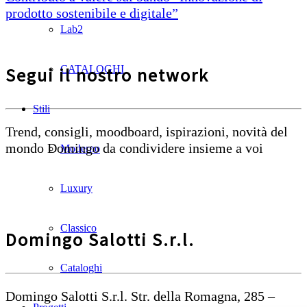
prodotto sostenibile e digitale”
Lab2
CATALOGHI
Segui il nostro network
Stili
Trend, consigli, moodboard, ispirazioni, novità del
mondo Domingo da condividere insieme a voi
Moderno
Luxury
Classico
Domingo Salotti S.r.l.
Cataloghi
Domingo Salotti S.r.l. Str. della Romagna, 285 –