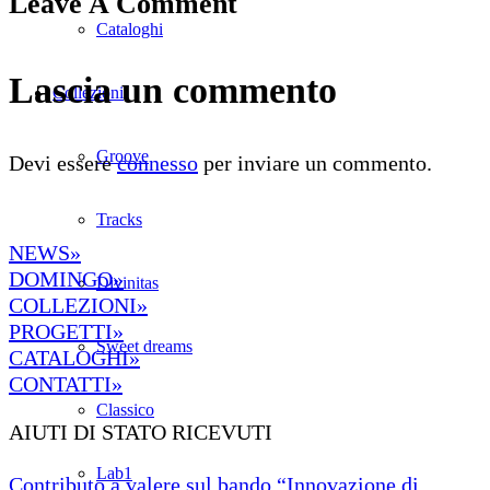
Leave A Comment
Cataloghi
Lascia un commento
Collezioni
Groove
Devi essere
connesso
per inviare un commento.
Tracks
NEWS»
DOMINGO»
Divinitas
COLLEZIONI»
PROGETTI»
Sweet dreams
CATALOGHI»
CONTATTI»
Classico
AIUTI DI STATO RICEVUTI
Lab1
Contributo a valere sul bando “Innovazione di