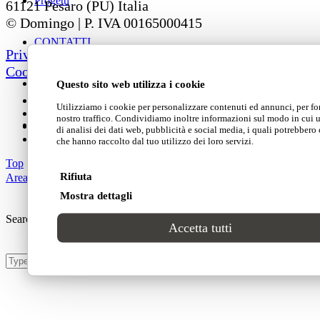
Progetti
61121 Pesaro (PU) Italia
© Domingo | P. IVA 00165000415
CONTATTI
Privacy Policy
Cookie Policy
Questo sito web utilizza i cookie
Utilizziamo i cookie per personalizzare contenuti ed annunci, per for
nostro traffico. Condividiamo inoltre informazioni sul modo in cui uti
di analisi dei dati web, pubblicità e social media, i quali potrebbero
che hanno raccolto dal tuo utilizzo dei loro servizi.
Top
Rifiuta
Area clienti
Mostra dettagli
Search Site
Accetta tutti