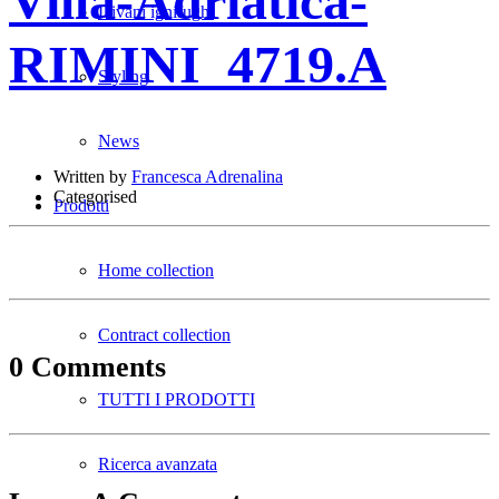
Villa-Adriatica-
Divani ignifughi
RIMINI_4719.A
Styling
News
Written by
Francesca Adrenalina
Categorised
Prodotti
Home collection
Contract collection
0 Comments
TUTTI I PRODOTTI
Ricerca avanzata