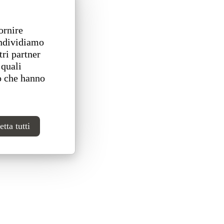
ornire
ondividiamo
tri partner
 quali
o che hanno
tta tutti