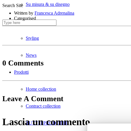
Su misura & su disegno
Search Site
Written by
Francesca Adrenalina
Categorised
Divani ignifughi
Styling
News
0 Comments
Prodotti
Home collection
Leave A Comment
Contract collection
Lascia un commento
TUTTI I PRODOTTI