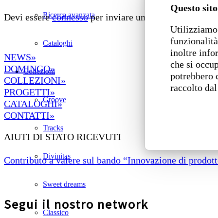
Questo sito
Ricerca avanzata
Devi essere
connesso
per inviare un commento.
Utilizziamo 
funzionalità
Cataloghi
inoltre info
NEWS»
che si occup
DOMINGO»
Collezioni
potrebbero 
COLLEZIONI»
raccolto dal
PROGETTI»
Groove
CATALOGHI»
CONTATTI»
Tracks
AIUTI DI STATO RICEVUTI
Divinitas
Contributo a valere sul bando “Innovazione di prodotto
Sweet dreams
Segui il nostro network
Classico