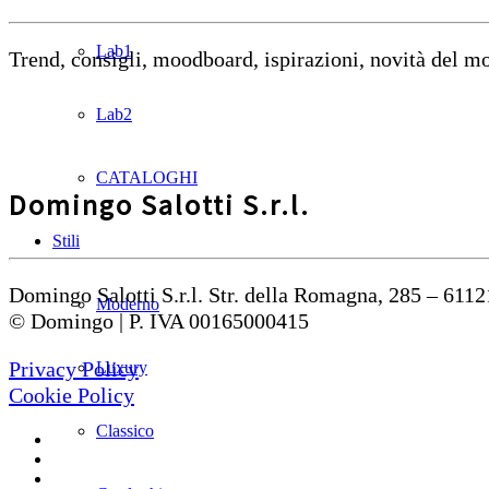
Lab1
Trend, consigli, moodboard, ispirazioni, novità del 
Lab2
CATALOGHI
Domingo Salotti S.r.l.
Stili
Domingo Salotti S.r.l. Str. della Romagna, 285 – 6112
Moderno
© Domingo | P. IVA 00165000415
Privacy Policy
Luxury
Cookie Policy
Classico