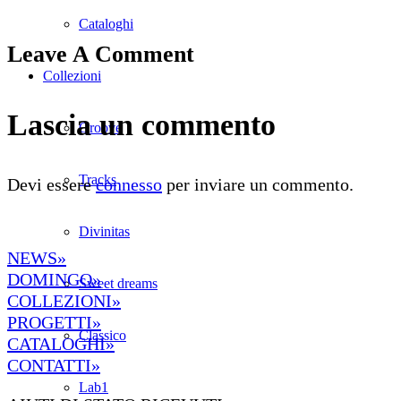
Cataloghi
Leave A Comment
Collezioni
Lascia un commento
Groove
Tracks
Devi essere
connesso
per inviare un commento.
Divinitas
NEWS»
DOMINGO»
Sweet dreams
COLLEZIONI»
PROGETTI»
Classico
CATALOGHI»
CONTATTI»
Lab1