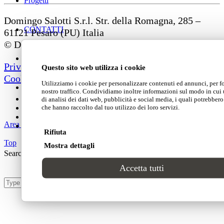
Progetti
Domingo Salotti S.r.l. Str. della Romagna, 285 –
CONTATTI
61121 Pesaro (PU) Italia
© Domingo | P. IVA 00165000415
Privacy Policy
Questo sito web utilizza i cookie
Cookie Policy
Utilizziamo i cookie per personalizzare contenuti ed annunci, per for
nostro traffico. Condividiamo inoltre informazioni sul modo in cui ut
di analisi dei dati web, pubblicità e social media, i quali potrebber
che hanno raccolto dal tuo utilizzo dei loro servizi.
Area clienti
Rifiuta
Top
Mostra dettagli
Search Site
Accetta tutti