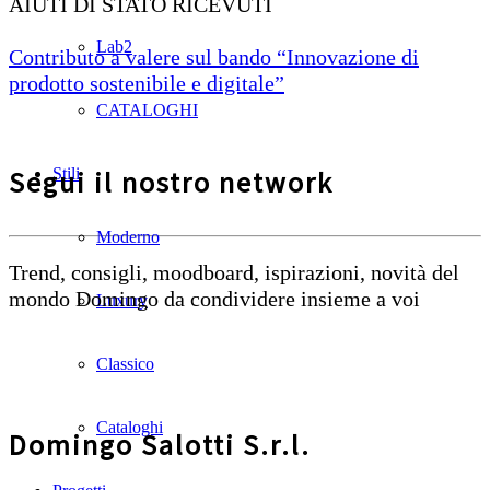
AIUTI DI STATO RICEVUTI
Lab2
Contributo a valere sul bando “Innovazione di
prodotto sostenibile e digitale”
CATALOGHI
Segui il nostro network
Stili
Moderno
Trend, consigli, moodboard, ispirazioni, novità del
mondo Domingo da condividere insieme a voi
Luxury
Classico
Cataloghi
Domingo Salotti S.r.l.