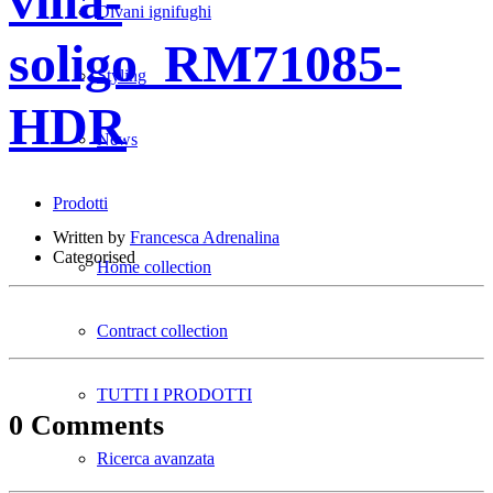
villa-
Divani ignifughi
soligo_RM71085-
Styling
HDR
News
Prodotti
Written by
Francesca Adrenalina
Categorised
Home collection
Contract collection
TUTTI I PRODOTTI
0 Comments
Ricerca avanzata