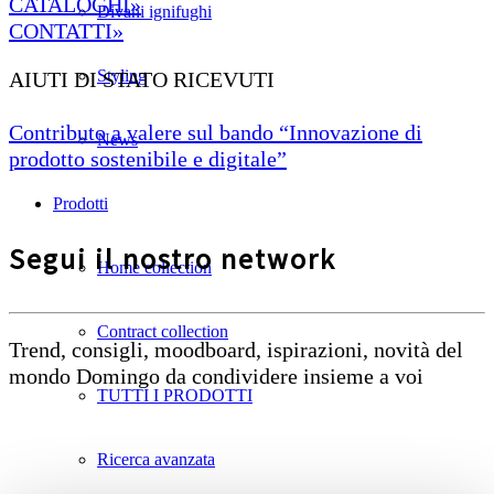
CATALOGHI»
Divani ignifughi
CONTATTI»
Styling
AIUTI DI STATO RICEVUTI
Contributo a valere sul bando “Innovazione di
News
prodotto sostenibile e digitale”
Prodotti
Segui il nostro network
Home collection
Contract collection
Trend, consigli, moodboard, ispirazioni, novità del
mondo Domingo da condividere insieme a voi
TUTTI I PRODOTTI
Ricerca avanzata