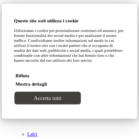
Domingo Salotti S.r.l.
Cataloghi
Questo sito web utilizza i cookie
Collezioni
Utilizziamo i cookie per personalizzare contenuti ed annunci, per
Domingo Salotti S.r.l. Str. della Romagna, 285 –
fornire funzionalità dei social media e per analizzare il nostro
61121 Pesaro (PU) Italia
traffico. Condividiamo inoltre informazioni sul modo in cui
Groove
utilizzi il nostro sito con i nostri partner che si occupano di
© Domingo | P. IVA 00165000415
analisi dei dati web, pubblicità e social media, i quali potrebbero
combinarle con altre informazioni che hai fornito loro o che
hanno raccolto dal tuo utilizzo dei loro servizi.
Privacy Policy
Tracks
Cookie Policy
Rifiuta
Divinitas
Mostra dettagli
Accetta tutti
Sweet dreams
Top
Classico
Lab1