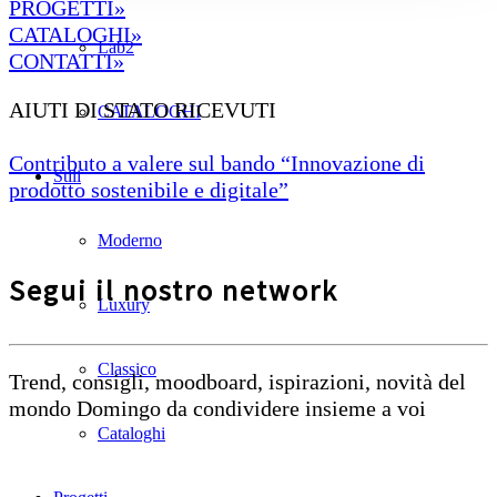
PROGETTI»
CATALOGHI»
Lab2
CONTATTI»
AIUTI DI STATO RICEVUTI
CATALOGHI
Contributo a valere sul bando “Innovazione di
Stili
prodotto sostenibile e digitale”
Moderno
Segui il nostro network
Luxury
Classico
Trend, consigli, moodboard, ispirazioni, novità del
mondo Domingo da condividere insieme a voi
Cataloghi