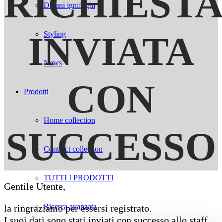
RICHIEST
Divani ignifughi
Styling
INVIATA
News
CON
Prodotti
Home collection
SUCCESSO
Contract collection
TUTTI I PRODOTTI
Gentile Utente,
Ricerca avanzata
la ringraziamo per essersi registrato.
I suoi dati sono stati inviati con successo allo staff