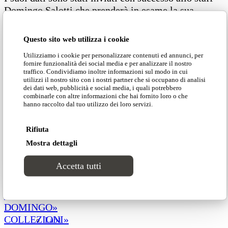
Domingo Salotti che prenderà in esame la sua
Cataloghi
richiesta nel più breve tempo possibile.
Questo sito web utilizza i cookie
Collezioni
Riceverà presto una email con i Suoi dati di accesso
Utilizziamo i cookie per personalizzare contenuti ed annunci, per
fornire funzionalità dei social media e per analizzare il nostro
traffico. Condividiamo inoltre informazioni sul modo in cui
Groove
Dear User,
utilizzi il nostro sito con i nostri partner che si occupano di analisi
dei dati web, pubblicità e social media, i quali potrebbero
combinarle con altre informazioni che hai fornito loro o che
Thank you for registering.
Tracks
hanno raccolto dal tuo utilizzo dei loro servizi.
Your data has been successfully forwarded to the
Domingo Salotti staff and your request will be
Rifiuta
Divinitas
evaluated as soon as possible.
Mostra dettagli
You will soon receive an e-mail with your login data.
Sweet dreams
Accetta tutti
Classico
NEWS»
DOMINGO»
COLLEZIONI»
Lab1