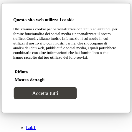
Domingo Salotti S.r.l.
Cataloghi
Questo sito web utilizza i cookie
Collezioni
Utilizziamo i cookie per personalizzare contenuti ed annunci, per
Domingo Salotti S.r.l. Str. della Romagna, 285 –
fornire funzionalità dei social media e per analizzare il nostro
61121 Pesaro (PU) Italia
traffico. Condividiamo inoltre informazioni sul modo in cui
Groove
utilizzi il nostro sito con i nostri partner che si occupano di
© Domingo | P. IVA 00165000415
analisi dei dati web, pubblicità e social media, i quali potrebbero
combinarle con altre informazioni che hai fornito loro o che
hanno raccolto dal tuo utilizzo dei loro servizi.
Privacy Policy
Tracks
Cookie Policy
Rifiuta
Divinitas
Mostra dettagli
Accetta tutti
Sweet dreams
Top
Classico
Lab1