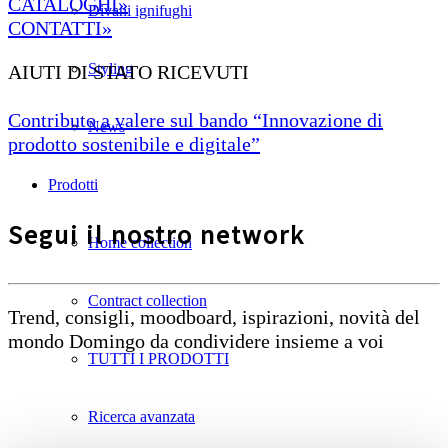
CATALOGHI»
Divani ignifughi
CONTATTI»
Styling
AIUTI DI STATO RICEVUTI
Contributo a valere sul bando “Innovazione di
News
prodotto sostenibile e digitale”
Prodotti
Segui il nostro network
Home collection
Contract collection
Trend, consigli, moodboard, ispirazioni, novità del
mondo Domingo da condividere insieme a voi
TUTTI I PRODOTTI
Ricerca avanzata