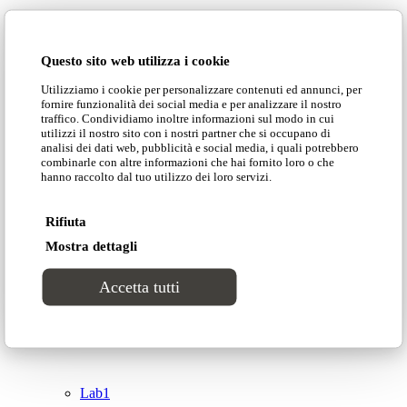
Domingo Salotti S.r.l.
Cataloghi
Questo sito web utilizza i cookie
Collezioni
Utilizziamo i cookie per personalizzare contenuti ed annunci, per
Domingo Salotti S.r.l. Str. della Romagna, 285 –
fornire funzionalità dei social media e per analizzare il nostro
61121 Pesaro (PU) Italia
traffico. Condividiamo inoltre informazioni sul modo in cui
Groove
utilizzi il nostro sito con i nostri partner che si occupano di
© Domingo | P. IVA 00165000415
analisi dei dati web, pubblicità e social media, i quali potrebbero
combinarle con altre informazioni che hai fornito loro o che
hanno raccolto dal tuo utilizzo dei loro servizi.
Privacy Policy
Tracks
Cookie Policy
Rifiuta
Divinitas
Mostra dettagli
Accetta tutti
Sweet dreams
Top
Classico
Lab1