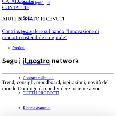
CATALOGHI»
Divani ignifughi
CONTATTI»
Styling
AIUTI DI STATO RICEVUTI
Contributo a valere sul bando “Innovazione di
News
prodotto sostenibile e digitale”
Prodotti
Segui il nostro network
Home collection
Contract collection
Trend, consigli, moodboard, ispirazioni, novità del
mondo Domingo da condividere insieme a voi
TUTTI I PRODOTTI
Ricerca avanzata